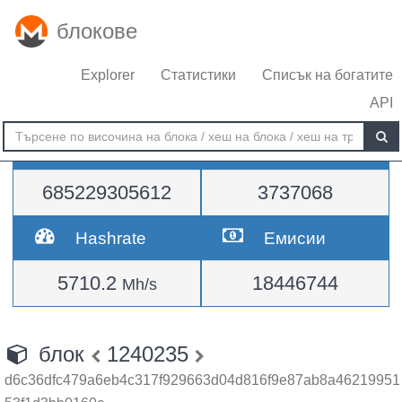
блокове
Explorer
Статистики
Списък на богатите
API
Трудност
височина
685229305612
3737068
Hashrate
Емисии
5710.2
18446744
Mh/s
блок
1240235
d6c36dfc479a6eb4c317f929663d04d816f9e87ab8a46219951