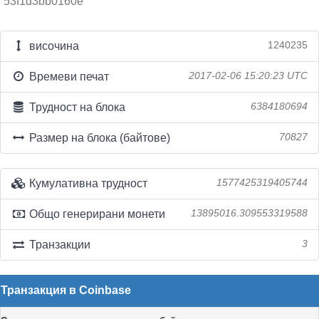
53f1d3bb0160e
височина
1240235
Времеви печат
2017-02-06 15:20:23 UTC
Трудност на блока
6384180694
Размер на блока (байтове)
70827
Кумулативна трудност
1577425319405744
Общо генерирани монети
13895016.309553319588
Транзакции
3
Транзакция в Coinbase