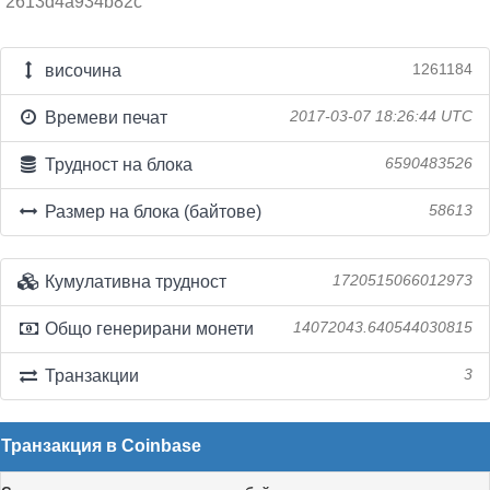
2613d4a934b82c
височина
1261184
Времеви печат
2017-03-07 18:26:44 UTC
Трудност на блока
6590483526
Размер на блока (байтове)
58613
Кумулативна трудност
1720515066012973
Общо генерирани монети
14072043.640544030815
Транзакции
3
Транзакция в Coinbase