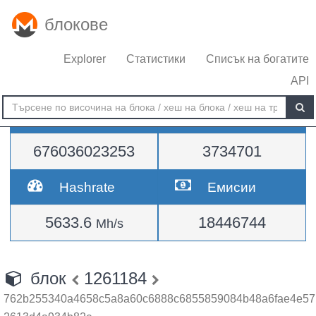
блокове
Explorer
Статистики
Списък на богатите
API
Трудност
височина
676036023253
3734701
Hashrate
Емисии
5633.6
18446744
Mh/s
блок
1261184
762b255340a4658c5a8a60c6888c6855859084b48a6fae4e57