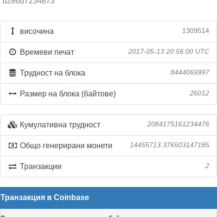
b286b7254873
височина
1309514
Времеви печат
2017-05-13 20:56:00 UTC
Трудност на блока
8444069997
Размер на блока (байтове)
26012
Кумулативна трудност
2084175161234476
Общо генерирани монети
14455713.376503147185
Транзакции
2
Транзакция в Coinbase