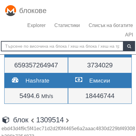
блокове
Explorer
Статистики
Списък на богатите
API
Трудност
височина
659357264947
3734029
Hashrate
Емисии
5494.6
18446744
Mh/s
блок
1309514
ebd43d4f9c5f41ec71d2d2f0f4465e6a2aaac4830d229bf49308