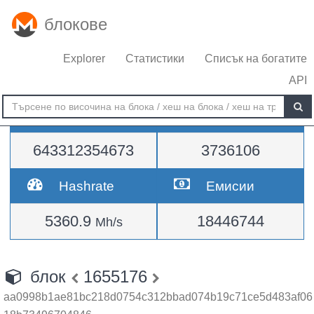
блокове
Explorer
Статистики
Списък на богатите
API
Трудност
височина
643312354673
3736106
Hashrate
Емисии
5360.9
18446744
Mh/s
блок
1655176
aa0998b1ae81bc218d0754c312bbad074b19c71ce5d483af06