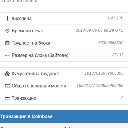
18b73496704846
височина
1655176
Времеви печат
2018-09-06 06:59:29 UTC
Трудност на блока
63329658332
Размер на блока (байтове)
27133
Кумулативна трудност
19107615879065383
Общо генерирани монети
16382137.183535499498
Транзакции
2
Транзакция в Coinbase