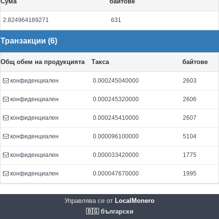
Сума
байтове
2.824964189271
631
Транзакции (6)
Общ обем на продукцията
Такса
байтове
конфиденциален
0.000245040000
2603
конфиденциален
0.000245320000
2606
конфиденциален
0.000245410000
2607
конфиденциален
0.000096100000
5104
конфиденциален
0.000033420000
1775
конфиденциален
0.000047670000
1995
Управлява се от
LocalMonero
🇧🇬 български