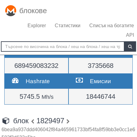
блокове
Explorer
Статистики
Списък на богатите
API
Трудност
височина
689459083232
3735668
Hashrate
Емисии
5745.5
18446744
Mh/s
блок
1829497
6bea9a937ddd406042f84a465961733bf54fa8f59bb3e0cc1e6