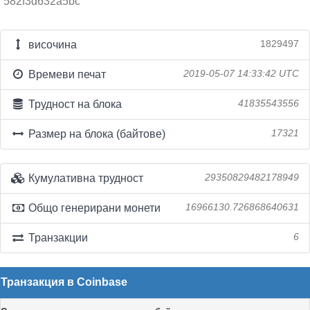
582f3d632a5bc
височина
1829497
Времеви печат
2019-05-07 14:33:42 UTC
Трудност на блока
41835543556
Размер на блока (байтове)
17321
Кумулативна трудност
29350829482178949
Общо генерирани монети
16966130.726868640631
Транзакции
6
Транзакция в Coinbase