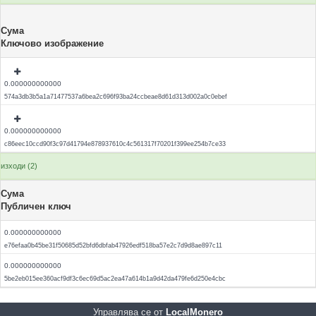
Сума
Ключово изображение
0.000000000000
574a3db3b5a1a71477537a6bea2c696f93ba24ccbeae8d61d313d002a0c0ebef
0.000000000000
c86eec10ccd90f3c97d41794e878937610c4c561317f70201f399ee254b7ce33
изходи (2)
Сума
Публичен ключ
0.000000000000
e76efaa0b45be31f50685d52bfd6dbfab47926edf518ba57e2c7d9d8ae897c11
0.000000000000
5be2eb015ee360acf9df3c6ec69d5ac2ea47a614b1a9d42da479fe6d250e4cbc
Управлява се от
LocalMonero