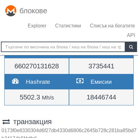
блокове
Explorer
Статистики
Списък на богатите
API
Трудност
височина
660270131628
3735441
Hashrate
Емисии
5502.3
18446744
Mh/s
транзакция
0173f0e8330304d6f27db4330d6806c2645b728c281ba85bd7