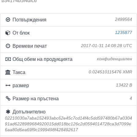
b34174b5f4dfc6
Потвърждения
2499564
От блок
1235877
Времеви печат
2017-01-31 14:08:28 UTC
Общ обем на продукцията
конфиденциален
Такса
0.024510115476 XMR
размер
13422 B
Размер на пръстена
4
Допълнително
02210030a7aba152493abc62e45c7cd14f4c5dd597480b67a0304
91ad6228989684920015dd018bc126c2d0594014728ca3d7099e
6aa80d6ea69f9c1999498f428492617