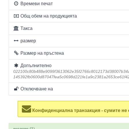
Времеви печат
Общ обем на продукцията
Такса
размер
Размер на пръстена
Допълнително
022100c80b488e9099f3613062e35f2766c8012173d38007b34
145392fb0600d87047fea5c0698d221fe1a9c2381a2653ce61f4
Отключване на
Конфиденциална транзакция - сумите не 
входове (1)