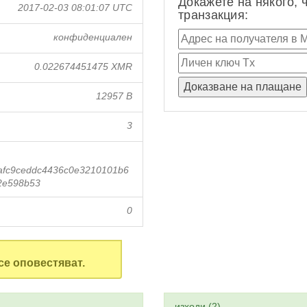
Докажете на някого, 
2017-02-03 08:01:07 UTC
транзакция:
конфиденциален
0.022674451475 XMR
12957 B
3
afc9ceddc4436c0e3210101b6
2e598b53
0
се оповестяват.
изходи (2)