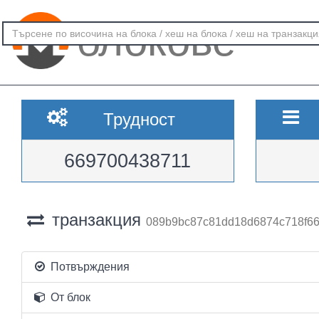
блокове
Трудност
669700438711
транзакция
089b9bc87c81dd18d6874c718f6
Потвърждения
От блок