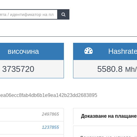
височина
Hashrat
3735720
5580.8
Mh/
6ea06ecc8fab4db6b1e9ea142b23dd2683895
2497865
Доказване на плащане
1237855