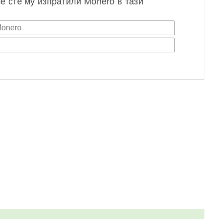
че сте му изпратили Monero в тази