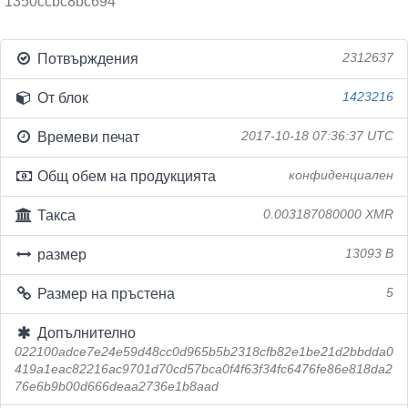
1350ccbc8bc694
Потвърждения
2312637
От блок
1423216
Времеви печат
2017-10-18 07:36:37 UTC
Общ обем на продукцията
конфиденциален
Такса
0.003187080000 XMR
размер
13093 B
Размер на пръстена
5
Допълнително
022100adce7e24e59d48cc0d965b5b2318cfb82e1be21d2bbdda0
419a1eac82216ac9701d70cd57bca0f4f63f34fc6476fe86e818da2
76e6b9b00d666deaa2736e1b8aad