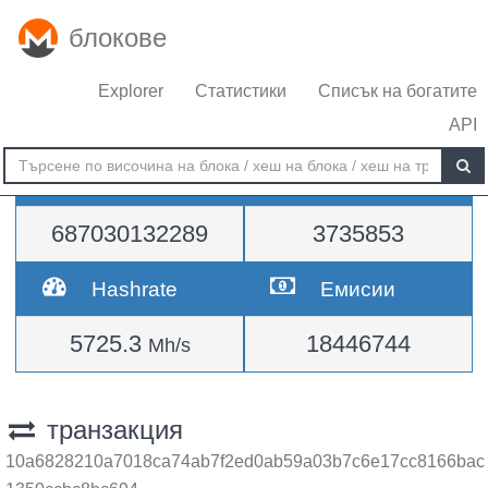
блокове
Explorer
Статистики
Списък на богатите
API
Трудност
височина
687030132289
3735853
Hashrate
Емисии
5725.3
18446744
Mh/s
транзакция
10a6828210a7018ca74ab7f2ed0ab59a03b7c6e17cc8166bac