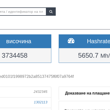
височина
Hashrat
3734458
5650.7
Mh/
ed0101f1998972b2a85137475f6f07a9764f
2432345
Доказване на плащане
1302113