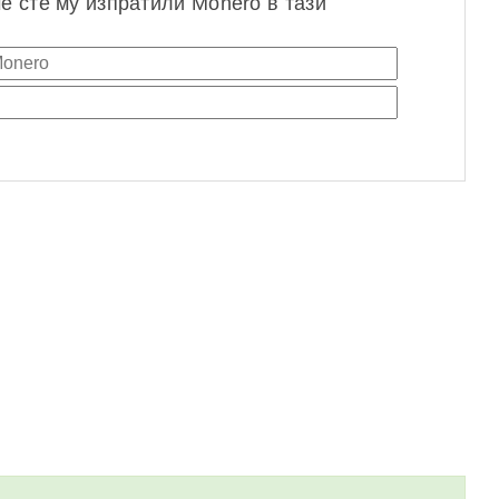
че сте му изпратили Monero в тази