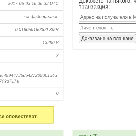
Докажете на някого, 
2017-05-03 15:35:33 UTC
транзакция:
конфиденциален
0.016059160000 XMR
13290 B
3
f64994473bde427209801a4a
6709d717a
0
се оповестяват.
изходи (2)