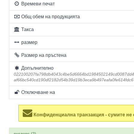
Времеви печат
Общ обем на продукцията
Такса
размер
Размер на пръстена
Допълнително
022100207fa798db4043c4be5d6664bd1984502149cd0087dd4
af66bc540cd190df2182d54b39d19b3eca9b497eafa0fe614fdc
Отключване на
Конфиденциална транзакция - сумите не 
входове (2)