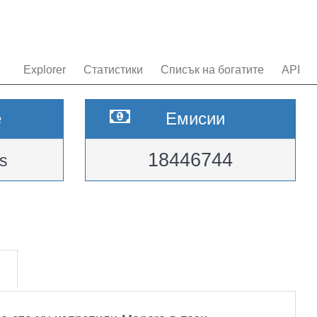
Explorer
Статистики
Списък на богатите
API
e
Емисии
18446744
s