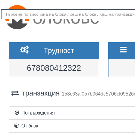
блокове
Трудност
678080412322
транзакция
158c63af057b064dc5706cf09526
Потвърждения
От блок