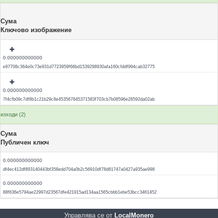
Сума
Ключово изображение
0.000000000000
e97708c364e0c73e931d7723959f66bd1539298930afa160cfddf994cab32775
0.000000000000
7f4cfb09c7df8b1c21b29c8e453567845371583f703cb7b08596e28592da02ab
изходи (2)
Сума
Публичен ключ
0.000000000000
df4ec412df893140443bf358edd704a0b2c56910df78d81747a0427a935ae998
0.000000000000
88f636e5794ae22997d23567dfe421915ad134aa1565cbbb1ebe53bcc3461452
Управлява се от
LocalMonero