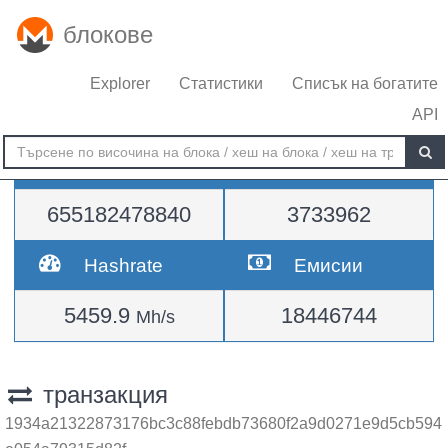
блокове
Explorer
Статистики
Списък на богатите
API
Трудност
височина
655182478840
3733962
Hashrate
Емисии
5459.9
18446744
Mh/s
транзакция
1934a21322873176bc3c88febdb73680f2a9d0271e9d5cb594