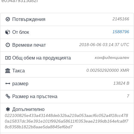
e054a79315d82f
Потвърждения
2145166
От блок
1588796
Времеви печат
2018-06-06 03:14:37 UTC
Общ обем на продукцията
конфиденциален
Такса
0.002502920000 XMR
размер
13824 B
Размер на пръстена
7
Допълнително
022100825e433a431448deb32ba219a053aacf6c052a4f18cc478
0a15837dc36e391e101f9926a58611f0353eae2199db164efca8f7
8c8358b1822b8aae5da8845ef6bd7