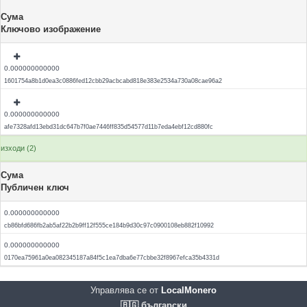
Сума
Ключово изображение
0.000000000000
1601754a8b1d0ea3c0886fed12cbb29acbcabd818e383e2534a730a08cae96a2
0.000000000000
afe7328afd13ebd31dc647b7f0ae7446ff835d54577d11b7eda4ebf12cd880fc
изходи (2)
Сума
Публичен ключ
0.000000000000
cb86bfd686fb2ab5af22b2b9ff12f555ce184b9d30c97c0900108eb882f10992
0.000000000000
0170ea75961a0ea082345187a84f5c1ea7dba6e77cbbe32f8967efca35b4331d
Управлява се от
LocalMonero
🇧🇬 български