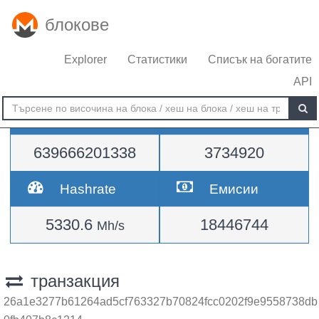
блокове
Explorer
Статистики
Списък на богатите
API
Трудност
височина
639666201338
3734920
Hashrate
Емисии
5330.6
18446744
Mh/s
транзакция
26a1e3277b61264ad5cf763327b70824fcc0202f9e9558738db