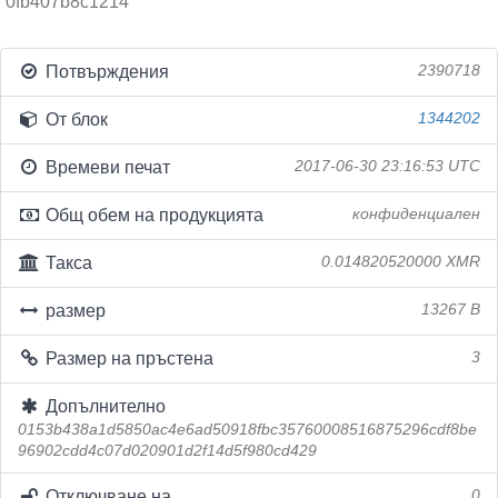
0fb407b8c1214
Потвърждения
2390718
От блок
1344202
Времеви печат
2017-06-30 23:16:53 UTC
Общ обем на продукцията
конфиденциален
Такса
0.014820520000 XMR
размер
13267 B
Размер на пръстена
3
Допълнително
0153b438a1d5850ac4e6ad50918fbc35760008516875296cdf8be
96902cdd4c07d020901d2f14d5f980cd429
Отключване на
0