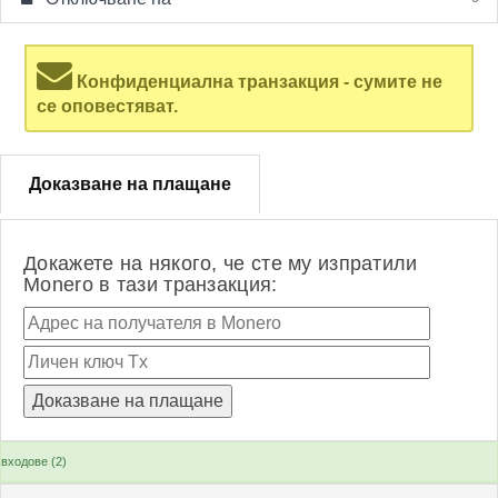
Конфиденциална транзакция - сумите не
се оповестяват.
Доказване на плащане
Докажете на някого, че сте му изпратили
Monero в тази транзакция:
входове (2)