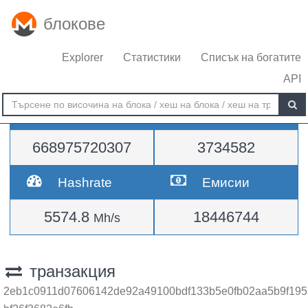
блокове
Explorer
Статистики
Списък на богатите
API
Трудност
височина
668975720307
3734582
Hashrate
Емисии
5574.8
18446744
Mh/s
транзакция
2eb1c0911d07606142de92a49100bdf133b5e0fb02aa5b9f195