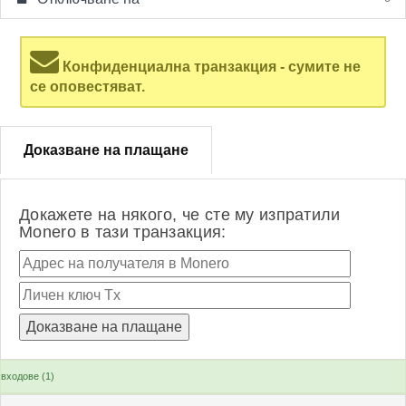
Конфиденциална транзакция - сумите не
се оповестяват.
Доказване на плащане
Докажете на някого, че сте му изпратили
Monero в тази транзакция:
входове (1)