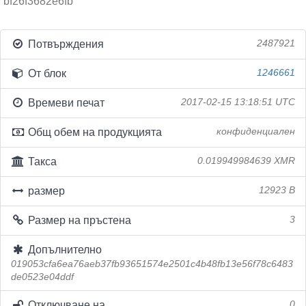
bf26f3682e6fb
Потвърждения
2487921
От блок
1246661
Времеви печат
2017-02-15 13:18:51 UTC
Общ обем на продукцията
конфиденциален
Такса
0.019949984639 XMR
размер
12923 B
Размер на пръстена
3
Допълнително
019053cfa6ea76aeb37fb93651574e2501c4b48fb13e56f78c6483
de0523e04ddf
Отключване на
0