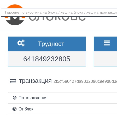
блокове
Трудност
641849232805
транзакция
2f5cf5e0427da9332090c9e9d8d
Потвърждения
От блок