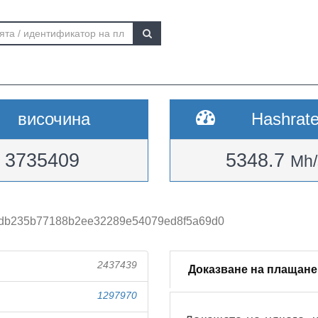
височина
Hashrat
3735409
5348.7
Mh/
3db235b77188b2ee32289e54079ed8f5a69d0
2437439
Доказване на плащане
1297970