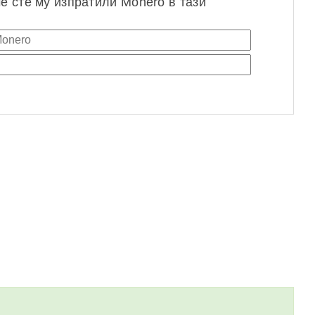
че сте му изпратили Monero в тази