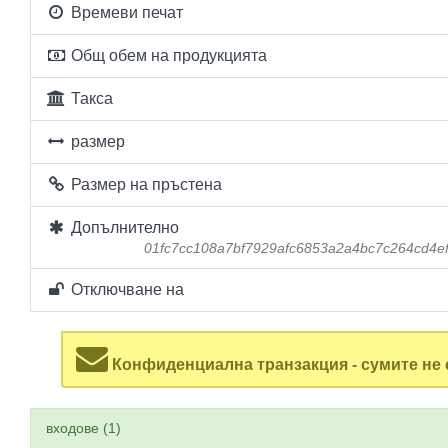
Времеви печат
Общ обем на продукцията
Такса
размер
Размер на пръстена
Допълнително
01fc7cc108a7bf7929afc6853a2a4bc7c264cd4e
Отключване на
Конфиденциална транзакция - сумите не 
входове (1)