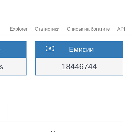
Explorer
Статистики
Списък на богатите
API
e
Емисии
18446744
s