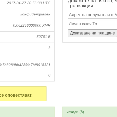
Докажете на някого, 
2017-04-27 20:56:30 UTC
транзакция:
конфиденциален
0.062256000000 XMR
50761 B
3
fe7b3289bb428fda7bf8618321
0
се оповестяват.
изходи (8)