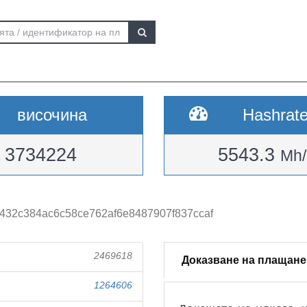
височина
Hashrat
3734224
5543.3
Mh/
32c384ac6c58ce762af6e8487907f837ccaf
2469618
Доказване на плащане
1264606