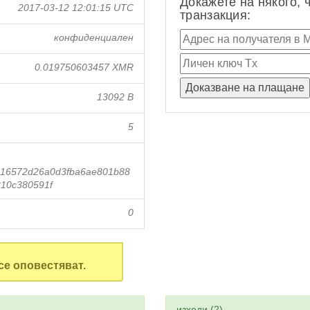
Докажете на някого, 
2017-03-12 12:01:15 UTC
транзакция:
конфиденциален
0.019750603457 XMR
13092 B
5
16572d26a0d3fba6ae801b88
10c380591f
0
се оповестяват.
изходи (2)