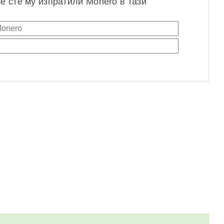
че сте му изпратили Monero в тази