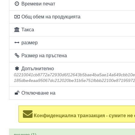
Времеви печат
Общ обем на продукцията
Такса
размер
Размер на пръстена
Допълнително
02210041cb8772a72930d6f12643b5bae4ba5ae14a649cbb10e
185dbe4eaa95067dc212020be31b5e751fbbb22100e87195972
Отключване на
Конфиденциална транзакция - сумите не 
входове (1)