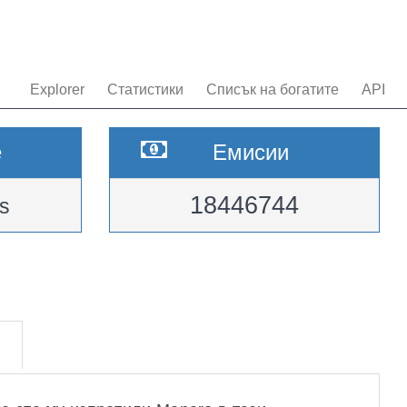
Explorer
Статистики
Списък на богатите
API
e
Емисии
18446744
s