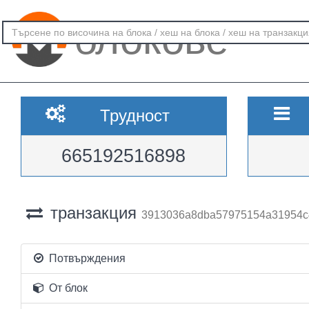
блокове
Трудност
665192516898
транзакция
3913036a8dba57975154a31954c4
Потвърждения
От блок