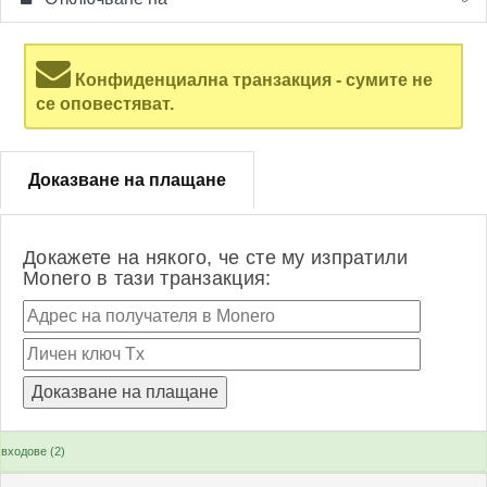
Конфиденциална транзакция - сумите не
се оповестяват.
Доказване на плащане
Докажете на някого, че сте му изпратили
Monero в тази транзакция:
входове (2)