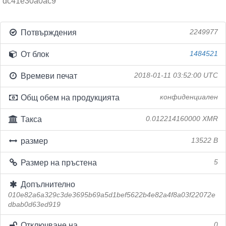
dc41e30a0ac9
Потвърждения
2249977
От блок
1484521
Времеви печат
2018-01-11 03:52:00 UTC
Общ обем на продукцията
конфиденциален
Такса
0.012214160000 XMR
размер
13522 B
Размер на пръстена
5
Допълнително
010e82a6a329c3de3695b69a5d1bef5622b4e82a4f8a03f22072e
dbab0d63ed919
Отключване на
0