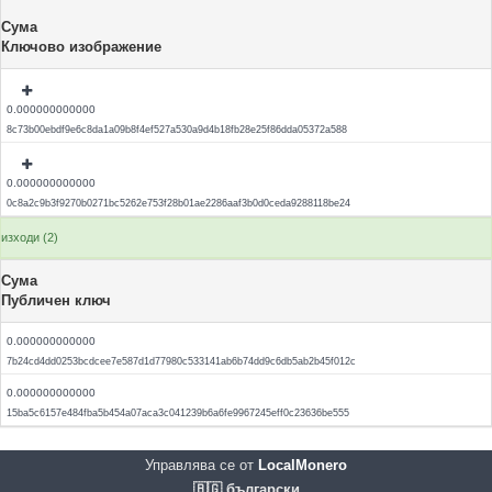
Сума
Ключово изображение
0.000000000000
8c73b00ebdf9e6c8da1a09b8f4ef527a530a9d4b18fb28e25f86dda05372a588
0.000000000000
0c8a2c9b3f9270b0271bc5262e753f28b01ae2286aaf3b0d0ceda9288118be24
изходи (2)
Сума
Публичен ключ
0.000000000000
7b24cd4dd0253bcdcee7e587d1d77980c533141ab6b74dd9c6db5ab2b45f012c
0.000000000000
15ba5c6157e484fba5b454a07aca3c041239b6a6fe9967245eff0c23636be555
Управлява се от
LocalMonero
🇧🇬 български