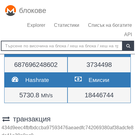
блокове
Explorer
Статистики
Списък на богатите
API
Трудност
височина
687696248602
3734498
Hashrate
Емисии
5730.8
18446744
Mh/s
транзакция
434d9eec4fbfbdccba97593476aeaedfc742069380af38adcfe8