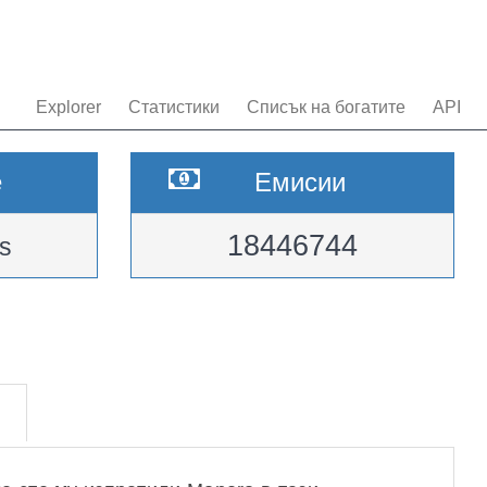
Explorer
Статистики
Списък на богатите
API
e
Емисии
18446744
s