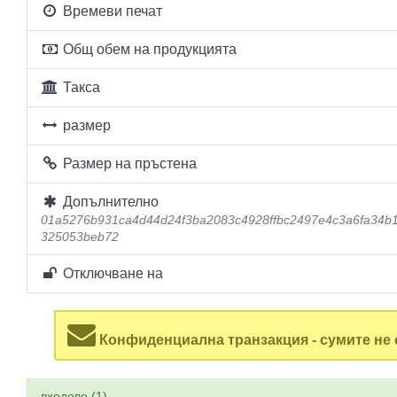
Времеви печат
Общ обем на продукцията
Такса
размер
Размер на пръстена
Допълнително
01a5276b931ca4d44d24f3ba2083c4928ffbc2497e4c3a6fa34b
325053beb72
Отключване на
Конфиденциална транзакция - сумите не 
входове (1)