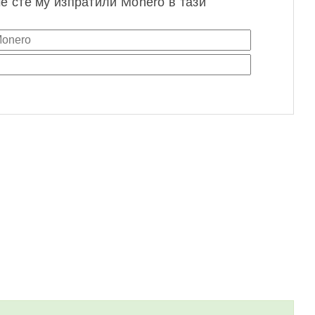
че сте му изпратили Monero в тази