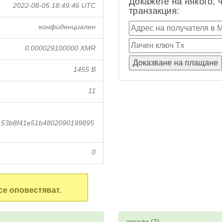
Докажете на някого, 
2022-08-05 18:49:46 UTC
транзакция:
конфиденциален
0.000029100000 XMR
1455 B
11
153b8f41e51b4802090199895
0
се оповестяват.
изходи (2)