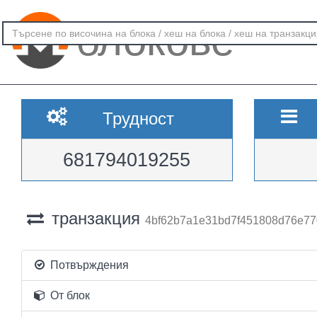
блокове
Трудност
681794019255
транзакция
4bf62b7a1e31bd7f451808d76e7
Потвърждения
От блок