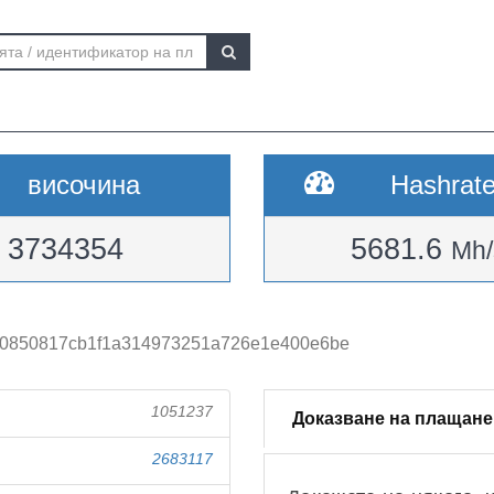
височина
Hashrat
3734354
5681.6
Mh/
70850817cb1f1a314973251a726e1e400e6be
1051237
Доказване на плащане
2683117