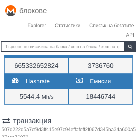
блокове
Explorer
Статистики
Списък на богатите
API
Трудност
височина
665332652824
3736760
Hashrate
Емисии
5544.4
18446744
Mh/s
транзакция
507d222d5a7cf8d3ff415e97c94effafeff2f067d345ba34a600a5