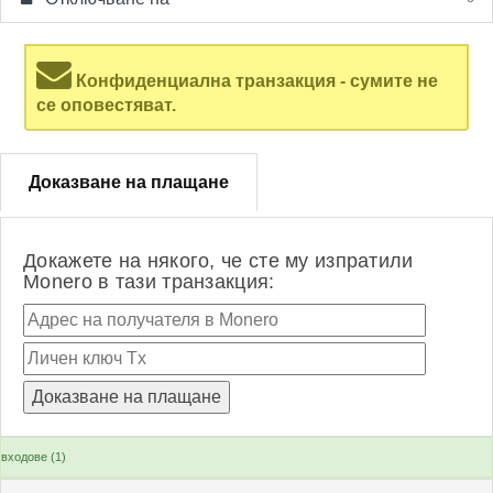
Конфиденциална транзакция - сумите не
се оповестяват.
Доказване на плащане
Докажете на някого, че сте му изпратили
Monero в тази транзакция:
входове (1)