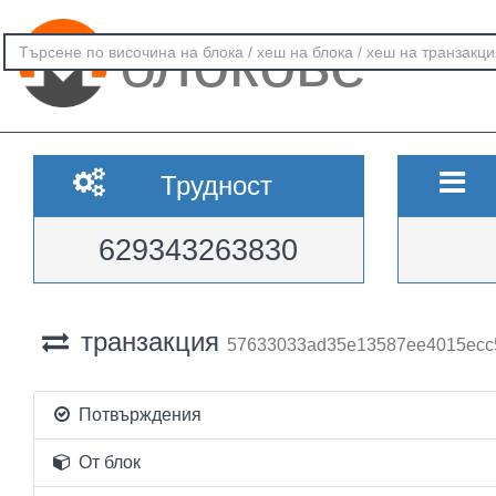
блокове
Трудност
629343263830
транзакция
57633033ad35e13587ee4015ecc
Потвърждения
От блок