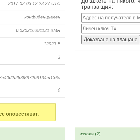
Докажете на някого, 
2017-02-03 12:23:27 UTC
транзакция:
конфиденциален
0.020216291121 XMR
12923 B
3
7e40d2f283f887298134ef136e
0
се оповестяват.
изходи (2)