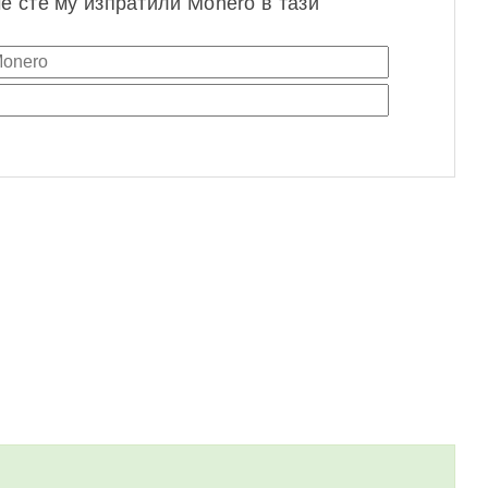
че сте му изпратили Monero в тази