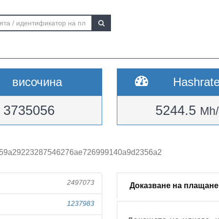
височина
Hashrat
3735056
5244.5
Mh/
59a29223287546276ae726999140a9d2356a2
2497073
Доказване на плащане
1237983