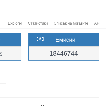
Explorer
Статистики
Списък на богатите
API
e
Емисии
18446744
s