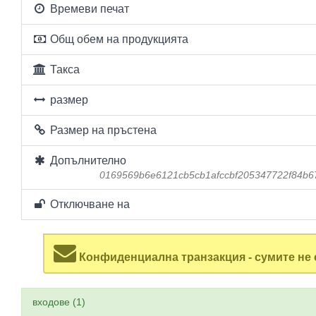
Времеви печат
Общ обем на продукцията
Такса
размер
Размер на пръстена
Допълнително
0169569b6e6121cb5cb1afccbf205347722f84b6
Отключване на
Конфиденциална транзакция - сумите не 
входове (1)