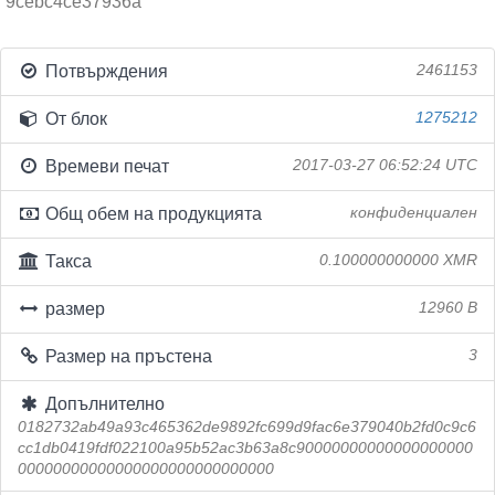
9cebc4ce37936a
Потвърждения
2461153
От блок
1275212
Времеви печат
2017-03-27 06:52:24 UTC
Общ обем на продукцията
конфиденциален
Такса
0.100000000000 XMR
размер
12960 B
Размер на пръстена
3
Допълнително
0182732ab49a93c465362de9892fc699d9fac6e379040b2fd0c9c6
cc1db0419fdf022100a95b52ac3b63a8c90000000000000000000
00000000000000000000000000000