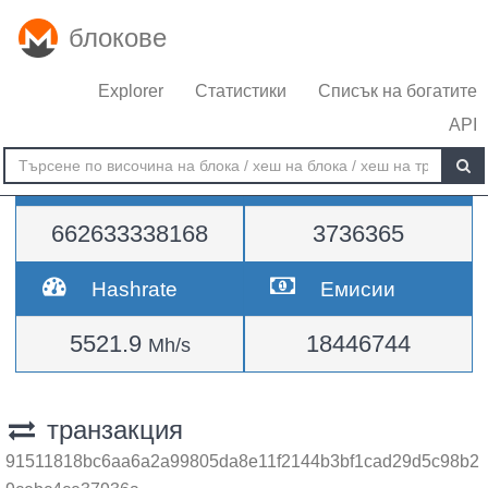
блокове
Explorer
Статистики
Списък на богатите
API
Трудност
височина
662633338168
3736365
Hashrate
Емисии
5521.9
18446744
Mh/s
транзакция
91511818bc6aa6a2a99805da8e11f2144b3bf1cad29d5c98b2