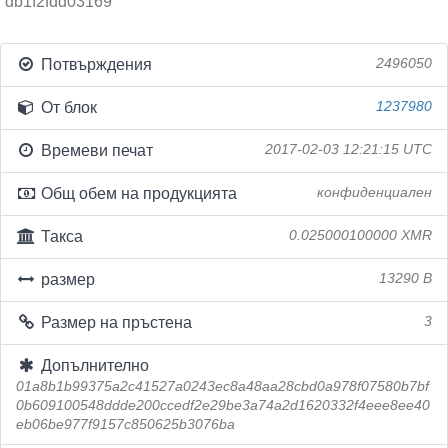
db1f2fdd03169
Потвърждения
2496050
От блок
1237980
Времеви печат
2017-02-03 12:21:15 UTC
Общ обем на продукцията
конфиденциален
Такса
0.025000100000 XMR
размер
13290 B
Размер на пръстена
3
Допълнително
01a8b1b99375a2c41527a0243ec8a48aa28cbd0a978f07580b7bf
0b609100548ddde200ccedf2e29be3a74a2d1620332f4eee8ee40
eb06be977f9157c850625b3076ba