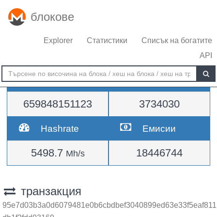
блокове
Explorer
Статистики
Списък на богатите
API
Трудност
височина
659848151123
3734030
Hashrate
Емисии
5498.7
18446744
Mh/s
транзакция
95e7d03b3a0d6079481e0b6cbdbef3040899ed63e33f5eaf811