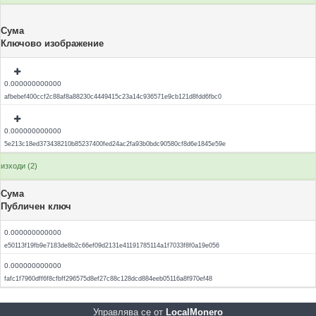
Сума
Ключово изображение
0.000000000000
afbebef400ccf2c88af8a88230c4449415c23a14c936571e9cb121d8fdd6fbc0
0.000000000000
5e213c18ed373438210b85237400fed24ac2fa93b0bdc90580cf8d6e1845e59e
изходи (2)
Сума
Публичен ключ
0.000000000000
e50113f19fb9e7183de8b2c66ef09d2131e41191785114a1f7033f8f0a19e056
0.000000000000
fafc1f7960dff6f8cfbff296575d8ef27c88c128dcd884eeb05116a8f970ef48
Управлява се от
LocalMonero