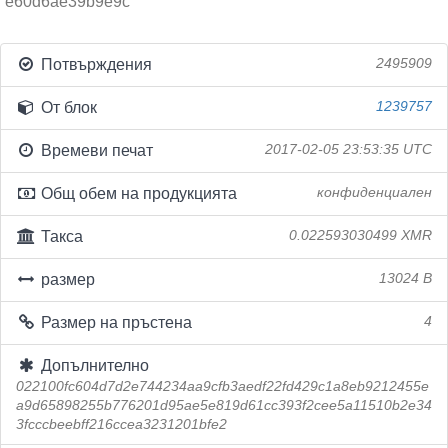
e60d6ae39b9e9c
Потвърждения
2495909
От блок
1239757
Времеви печат
2017-02-05 23:53:35 UTC
Общ обем на продукцията
конфиденциален
Такса
0.022593030499 XMR
размер
13024 B
Размер на пръстена
4
Допълнително
022100fc604d7d2e744234aa9cfb3aedf22fd429c1a8eb9212455e
a9d65898255b776201d95ae5e819d61cc393f2cee5a11510b2e34
3fcccbeebff216ccea3231201bfe2