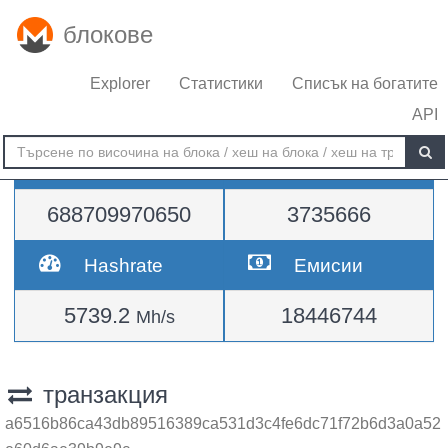
блокове
Explorer
Статистики
Списък на богатите
API
Трудност
височина
688709970650
3735666
Hashrate
Емисии
5739.2
18446744
Mh/s
транзакция
a6516b86ca43db89516389ca531d3c4fe6dc71f72b6d3a0a52