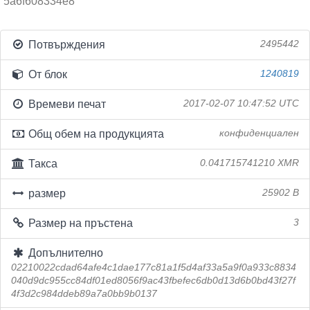
5a6f608334e8
Потвърждения
2495442
От блок
1240819
Времеви печат
2017-02-07 10:47:52 UTC
Общ обем на продукцията
конфиденциален
Такса
0.041715741210 XMR
размер
25902 B
Размер на пръстена
3
Допълнително
02210022cdad64afe4c1dae177c81a1f5d4af33a5a9f0a933c8834
040d9dc955cc84df01ed8056f9ac43fbefec6db0d13d6b0bd43f27f
4f3d2c984ddeb89a7a0bb9b0137