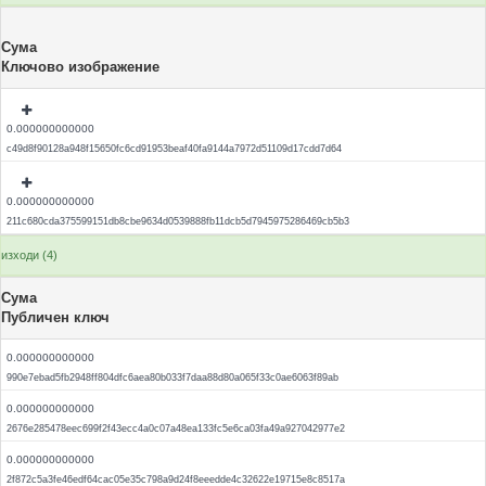
Сума
Ключово изображение
0.000000000000
c49d8f90128a948f15650fc6cd91953beaf40fa9144a7972d51109d17cdd7d64
0.000000000000
211c680cda375599151db8cbe9634d0539888fb11dcb5d7945975286469cb5b3
изходи (4)
Сума
Публичен ключ
0.000000000000
990e7ebad5fb2948ff804dfc6aea80b033f7daa88d80a065f33c0ae6063f89ab
0.000000000000
2676e285478eec699f2f43ecc4a0c07a48ea133fc5e6ca03fa49a927042977e2
0.000000000000
2f872c5a3fe46edf64cac05e35c798a9d24f8eeedde4c32622e19715e8c8517a