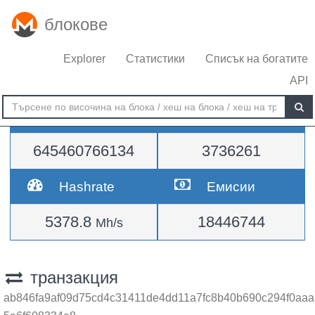
блокове
Explorer
Статистики
Списък на богатите
API
Трудност
височина
645460766134
3736261
Hashrate
Емисии
5378.8
18446744
Mh/s
транзакция
ab846fa9af09d75cd4c31411de4dd11a7fc8b40b690c294f0aaa