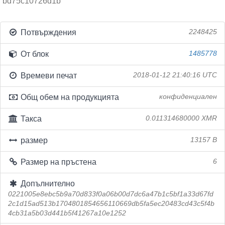
bd75c10726d1b
Потвърждения
2248425
От блок
1485778
Времеви печат
2018-01-12 21:40:16 UTC
Общ обем на продукцията
конфиденциален
Такса
0.011314680000 XMR
размер
13157 B
Размер на пръстена
6
Допълнително
0221005e8ebc5b9a70d833f0a06b00d7dc6a47b1c5bf1a33d67fd
2c1d15ad513b1704801854656110669db5fa5ec20483cd43c5f4b
4cb31a5b03d441b5f41267a10e1252