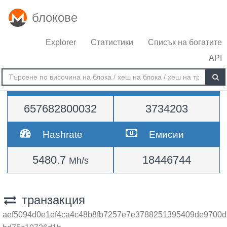
блокове
Explorer
Статистики
Списък на богатите
API
Трудност
височина
657682800032
3734203
Hashrate
Емисии
5480.7
18446744
Mh/s
транзакция
aef5094d0e1ef4ca4c48b8fb7257e7e3788251395409de9700d