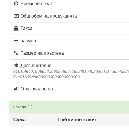
Времеви печат
Общ обем на продукцията
Такса
размер
Размер на пръстена
Допълнително
01b1af54078965a2ae63358e9c18c2f81e2b2d2ede14ade4dcd
01c01b69ddb000000000000000000
Отключване на
изходи (1)
Сума
Публичен ключ