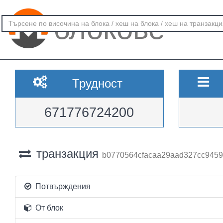
блокове
Трудност
671776724200
транзакция
b0770564cfacaa29aad327cc9459
Потвърждения
От блок