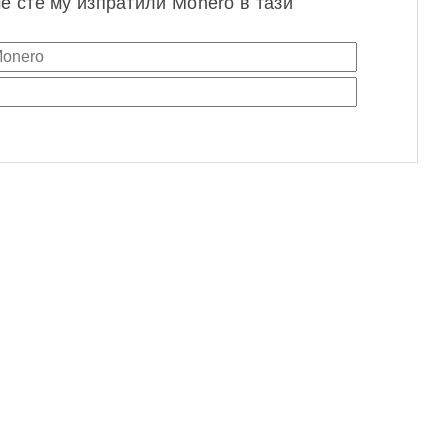
че сте му изпратили Monero в тази