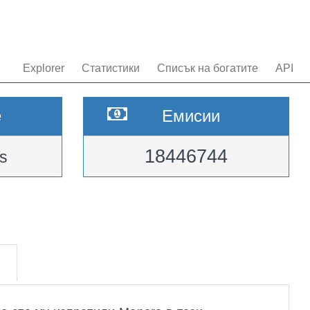
Explorer
Статистики
Списък на богатите
API
e
Емисии
18446744
s