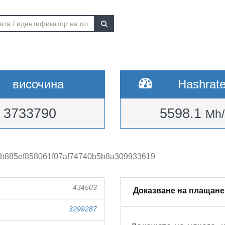
височина
Hashrat
3733790
5598.1
Mh/
b885ef858061f07af74740b5b8a309933619
434503
Доказване на плащане
3299287