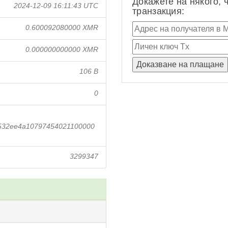
Докажете на някого, 
2024-12-09 16:11:43 UTC
транзакция:
0.600092080000 XMR
0.000000000000 XMR
106 B
0
532ee4a10797454021100000
3299347