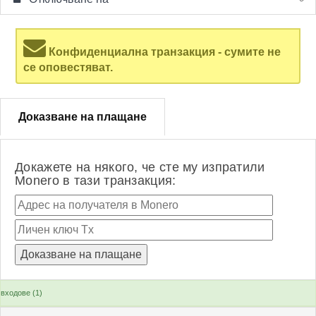
Конфиденциална транзакция - сумите не
се оповестяват.
Доказване на плащане
Докажете на някого, че сте му изпратили
Monero в тази транзакция:
входове (1)