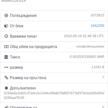
98a9ff1263f19
Потвърждения
2072823
От блок
1662259
Времеви печат
2018-09-16 01:48:38 UTC
Общ обем на продукцията
конфиденциален
Такса
0.002020330000 XMR
размер
13191 B
Размер на пръстена
7
Допълнително
0169a9a1b82c37e6c2e1244cd5fdbf7fdf657673df37dc5d265d55d
5256aaf7b39
Отключване на
0