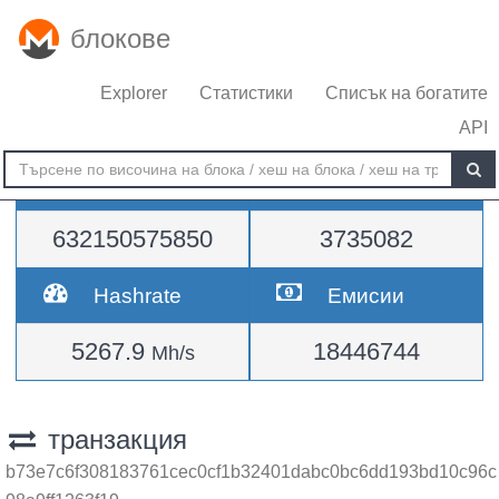
блокове
Explorer
Статистики
Списък на богатите
API
Трудност
височина
632150575850
3735082
Hashrate
Емисии
5267.9
18446744
Mh/s
транзакция
b73e7c6f308183761cec0cf1b32401dabc0bc6dd193bd10c96c