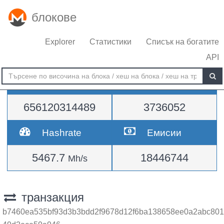
блокове
Explorer
Статистики
Списък на богатите
API
Трудност
височина
656120314489
3736052
Hashrate
Емисии
5467.7
18446744
Mh/s
транзакция
b7460ea535bf93d3b3bdd2f9678d12f6ba138658ee0a2abc801