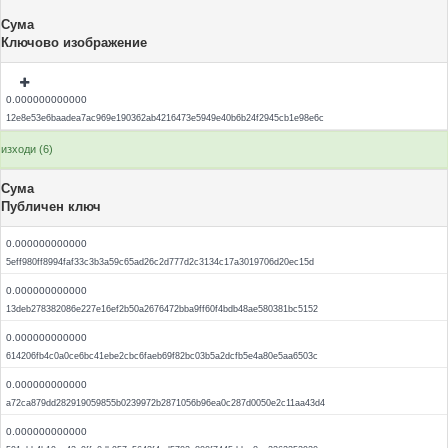
Сума
Ключово изображение
0.000000000000
12e8e53e6baadea7ac969e190362ab4216473e5949e40b6b24f2945cb1e98e6c
изходи (6)
Сума
Публичен ключ
0.000000000000
5eff980ff8994faf33c3b3a59c65ad26c2d777d2c3134c17a3019706d20ec15d
0.000000000000
13deb278382086e227e16ef2b50a2676472bba9ff60f4bdb48ae580381bc5152
0.000000000000
614206fb4c0a0ce6bc41ebe2cbc6faeb69f82bc03b5a2dcfb5e4a80e5aa6503c
0.000000000000
a72ca879dd282919059855b0239972b2871056b96ea0c287d0050e2c11aa43d4
0.000000000000