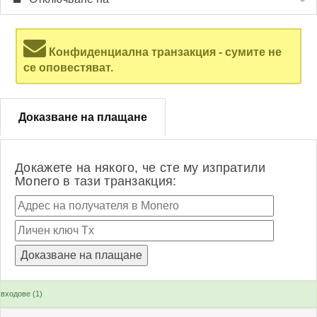
Конфиденциална транзакция - сумите не
се оповестяват.
Доказване на плащане
Докажете на някого, че сте му изпратили
Monero в тази транзакция:
входове (1)