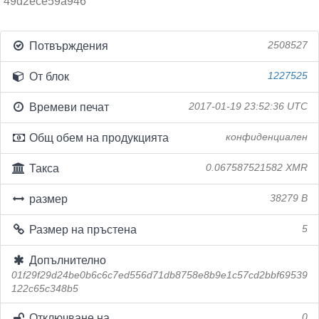
49d2ece59a946
Потвърждения
2508527
От блок
1227525
Времеви печат
2017-01-19 23:52:36 UTC
Общ обем на продукцията
конфиденциален
Такса
0.067587521582 XMR
размер
38279 B
Размер на пръстена
5
Допълнително
01f29f29d24be0b6c6c7ed556d71db8758e8b9e1c57cd2bbf69539
122c65c348b5
Отключване на
0