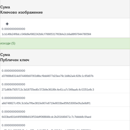
Сума
Ключово изображение
0.000000000000
1cb146b24f8dcc049d9ef982242b6cf76665317f63bfe2cb9a88f97944780584
изходи (5)
Сума
Публичен ключ
0.000000000000
d37668b8314e974490b970f2d8bcf9dd4677d23ee79c1b8b2a4c826c1c65d07b
0.000000000000
271d90b7505713c3d18755ed0c572b9e36189c4e41ca7c549aa4c4cf2351e8c3
0.000000000000
a8d748827c45fc3cb0a7ffbe3810e907e8719e8033be85fb53000e0fa3e8dff1
0.000000000000
6433be601bf4f95688b910f534dff068848cdc2b201649471c7c7bbbb8c0faed
0.000000000000