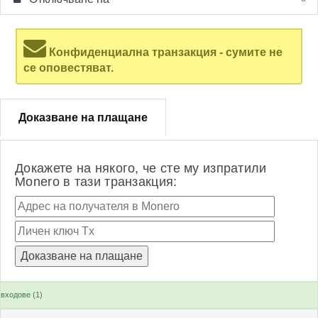
Конфиденциална транзакция - сумите не
се оповестяват.
Доказване на плащане
Докажете на някого, че сте му изпратили
Monero в тази транзакция:
входове (1)