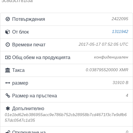
5c8d5cf781f3a
Потвърждения
2422095
От блок
1311942
Времеви печат
2017-05-17 07:52:05 UTC
Общ обем на продукцията
конфиденциален
Такса
0.038795520000 XMR
размер
31910 B
Размер на пръстена
4
Допълнително
01e1bd62eb386955acc9e786b752cb28958b7cd4671f3c7e9dfb6
57dc0547c1d35
Отключване на
0