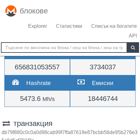
блокове
Explorer
Статистики
Списък на богатите
API
Трудност
височина
656831053557
3734037
Hashrate
Емисии
5473.6
18446744
Mh/s
транзакция
db79f880c0c0a0d98cab99f7ffa87619e87bcbb56de95b276e3