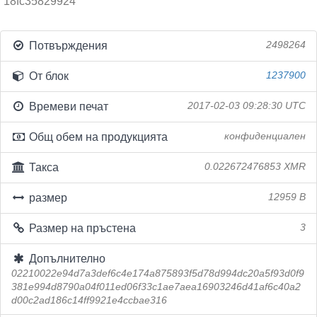
18fc35829924
Потвърждения
2498264
От блок
1237900
Времеви печат
2017-02-03 09:28:30 UTC
Общ обем на продукцията
конфиденциален
Такса
0.022672476853 XMR
размер
12959 B
Размер на пръстена
3
Допълнително
02210022e94d7a3def6c4e174a875893f5d78d994dc20a5f93d0f9
381e994d8790a04f011ed06f33c1ae7aea16903246d41af6c40a2
d00c2ad186c14ff9921e4ccbae316