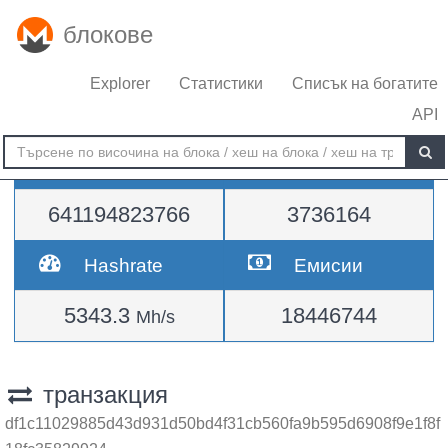
блокове
Explorer
Статистики
Списък на богатите
API
Трудност
височина
641194823766
3736164
Hashrate
Емисии
5343.3
18446744
Mh/s
транзакция
df1c11029885d43d931d50bd4f31cb560fa9b595d6908f9e1f8f