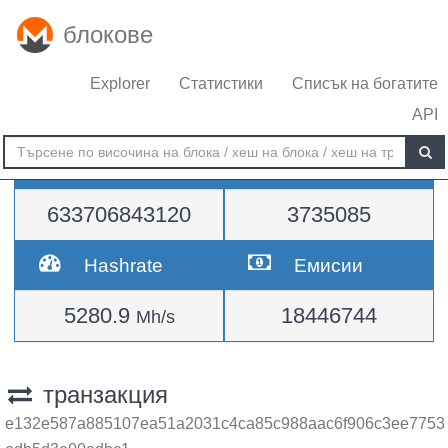
блокове
Explorer
Статистики
Списък на богатите
API
Трудност
височина
633706843120
3735085
Hashrate
Емисии
5280.9
18446744
Mh/s
транзакция
e132e587a885107ea51a2031c4ca85c988aac6f906c3ee7753