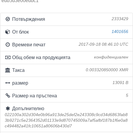
edb5d3e00edbc1
Потвърждения
2333429
От блок
1401656
Времеви печат
2017-09-18 08:46:10 UTC
Общ обем на продукцията
конфиденциален
Такса
0.003320850000 XMR
размер
13091 B
Размер на пръстена
5
Допълнително
022100a302d304e0b96a913de25def2e243308c9cd34d6863fab8
3b9271c5e2364352d01133e9d870745009a7af5afbf187b1f6e0a8
c494482a41fc10651a80606b430d7