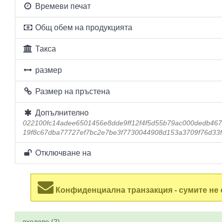
Времеви печат
Общ обем на продукцията
Такса
размер
Размер на пръстена
Допълнително
022100fc14adee6501456e8dde9ff12f4f5d55b79ac000dedb46
19f8c67dba77727ef7bc2e7be3f7730044908d153a3709f76d33
Отключване на
Конфиденциална транзакция - сумите не 
входове (2)