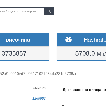
височина
Hashrat
3735857
5708.0
Mh/
52a9b9910ed7bf05171021284da231d5736ae
2466175
Доказване на плащане
1269682