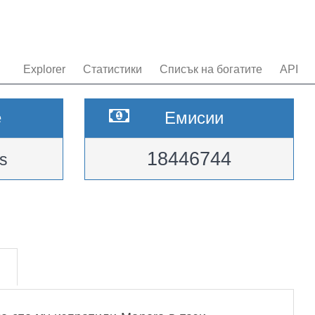
Explorer
Статистики
Списък на богатите
API
e
Емисии
18446744
s