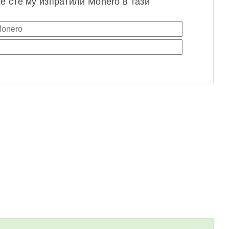
че сте му изпратили Monero в тази