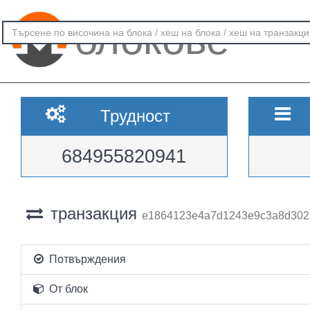
блокове
Трудност
684955820941
транзакция
e1864123e4a7d1243e9c3a8d302
Потвърждения
От блок