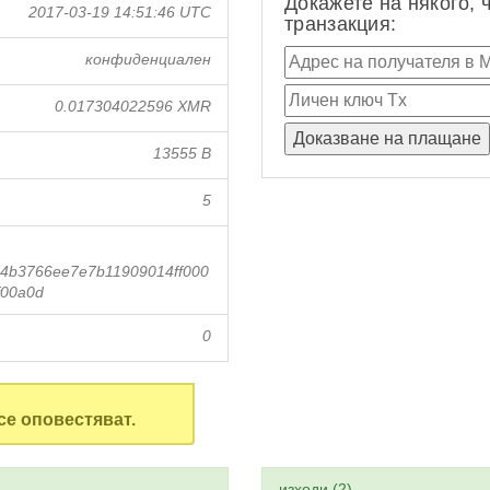
Докажете на някого, 
2017-03-19 14:51:46 UTC
транзакция:
конфиденциален
0.017304022596 XMR
13555 B
5
74b3766ee7e7b11909014ff000
f00a0d
0
се оповестяват.
изходи (2)