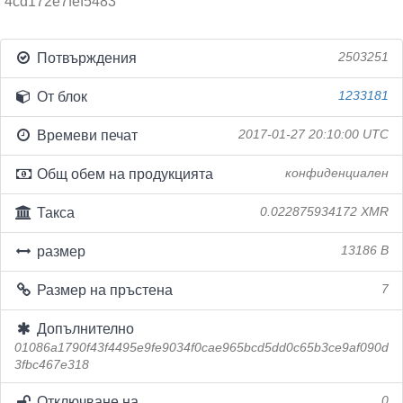
4cd172e7fef5483
Потвърждения
2503251
От блок
1233181
Времеви печат
2017-01-27 20:10:00 UTC
Общ обем на продукцията
конфиденциален
Такса
0.022875934172 XMR
размер
13186 B
Размер на пръстена
7
Допълнително
01086a1790f43f4495e9fe9034f0cae965bcd5dd0c65b3ce9af090d
3fbc467e318
Отключване на
0