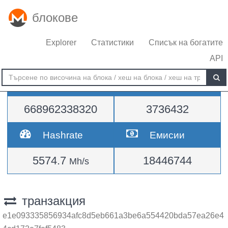
блокове
Explorer
Статистики
Списък на богатите
API
Трудност
височина
668962338320
3736432
Hashrate
Емисии
5574.7
18446744
Mh/s
транзакция
e1e093335856934afc8d5eb661a3be6a554420bda57ea26e4