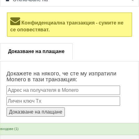
Конфиденциална транзакция - сумите не
се оповестяват.
Доказване на плащане
Докажете на някого, че сте му изпратили
Monero в тази транзакция:
входове (1)