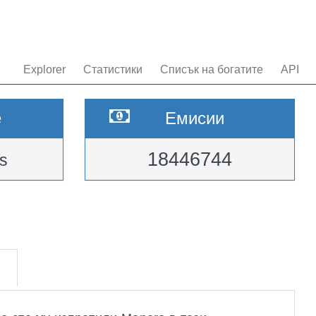
Explorer
Статистики
Списък на богатите
API
e
Емисии
18446744
s