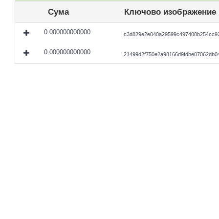
Сума
Ключово изображение
0.000000000000
c3d829e2e040a29599c497400b254cc92
0.000000000000
21499d2f750e2a98166d9fdbe07062db0