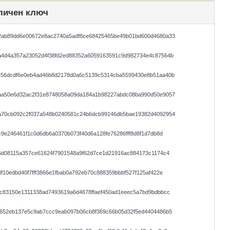
личен ключ
2ab89dd6e00672e8ac2740a5adf8ce68425465be49b01bd600d4680a33
a4d4a357a23052d4f38fd2ed88352a6059163591c9d982734e4c87564b
156dcdf6e0eb4ad46b8d2178d0a6c5139c5314cba5599430e8b51aa40b
aa50e6d32ac2f31e8748058a09da184a1b98227abdc08ba990d50e9057
a70cb092c2f037a548b0240581c24b6dcb99146db5bae19382d4092954
c9e246461f1c0d6db6a0370b073f40d6a128fe76286fff8d8f1d7db8d
6d08115a357ce61624f7901548a9f62d7ce1d21916ac884173c1174c4
f10edbd40f7fff3866e1fbab0a792eb70c888359bbbf527f125af422e
0c83150e1311338ad7493619a6d4678ffaef450ad1eeec5a7bd9bdbbcc
8652eb137e5c9ab7ccc9eab097b06cb8f369c66b05d32f5ed4404486b5