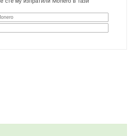
че сте му изпратили Monero в тази