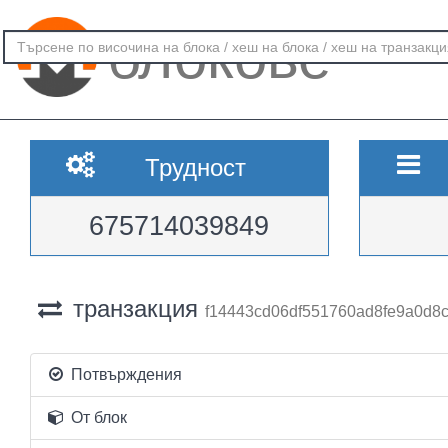
блокове
Трудност
675714039849
транзакция
f14443cd06df551760ad8fe9a0d
Потвърждения
От блок