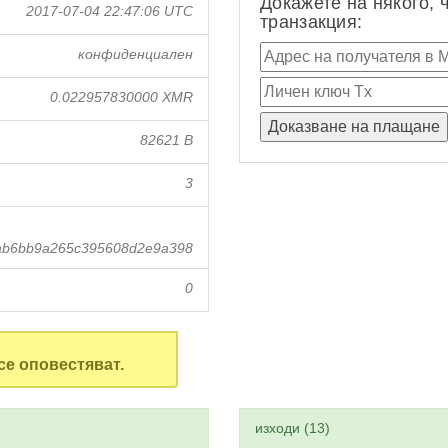
Докажете на някого, 
2017-07-04 22:47:06 UTC
транзакция:
конфиденциален
0.022957830000 XMR
82621 B
3
ab6bb9a265c395608d2e9a398
0
се оповестяват.
изходи (13)