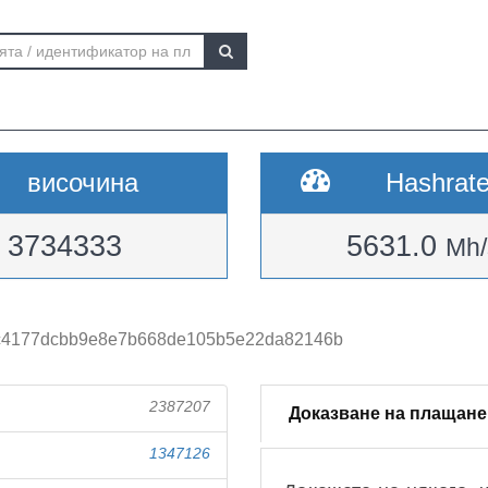
височина
Hashrat
3734333
5631.0
Mh/
8c4177dcbb9e8e7b668de105b5e22da82146b
2387207
Доказване на плащане
1347126