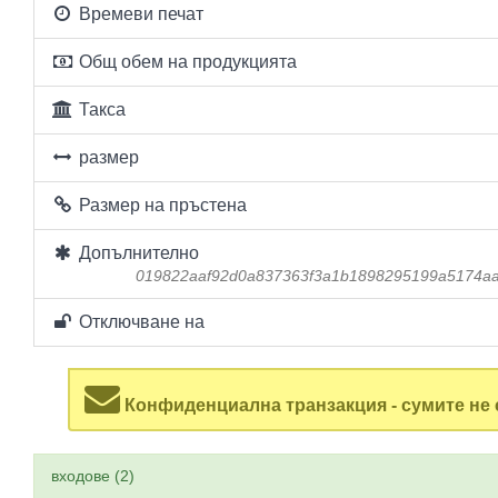
Времеви печат
Общ обем на продукцията
Такса
размер
Размер на пръстена
Допълнително
019822aaf92d0a837363f3a1b1898295199a5174a
Отключване на
Конфиденциална транзакция - сумите не 
входове (2)