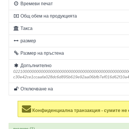
Времеви печат
Общ обем на продукцията
Такса
размер
Размер на пръстена
Допълнително
02210000000000000000000000000000000000000000000000
c30e42ce1ccaafa028dc6d895b619e92aa06bfb7ef016d62f10a4
Отключване на
Конфиденциална транзакция - сумите не 
входове (1)