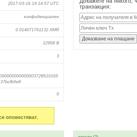
Докажете на някого, 
2017-03-16 19:14:57 UTC
транзакция:
конфиденциален
0.014071761132 XMR
12958 B
3
000000000000003728510165
37bcfb0e8
0
се оповестяват.
изходи (2)