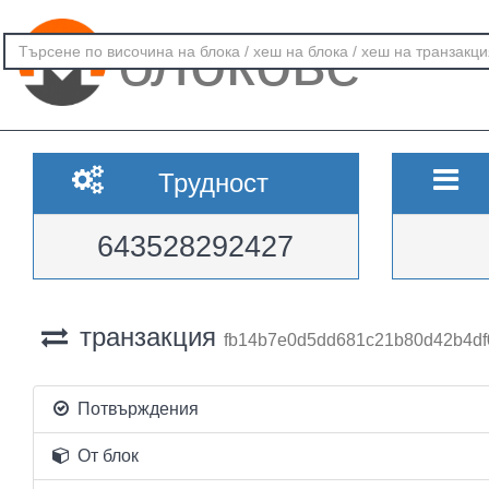
блокове
Трудност
643528292427
транзакция
fb14b7e0d5dd681c21b80d42b4d
Потвърждения
От блок