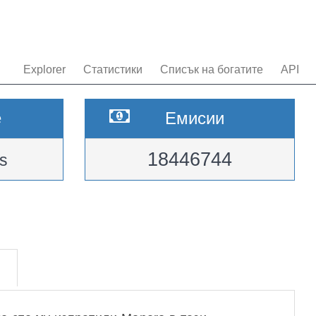
Explorer
Статистики
Списък на богатите
API
e
Емисии
18446744
s