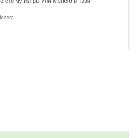
че сте му изпратили Monero в тази