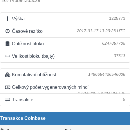
26774bb943d5c29
Výška
1225773
Časové razítko
2017-01-17 13:23:23 UTC
Obtížnost bloku
6247857705
Velikost bloku (bajty)
37613
Kumulativní obtížnost
1486654426546008
Celkový počet vygenerovaných mincí
13768809.639450956136
Transakce
9
Transakce Coinbase