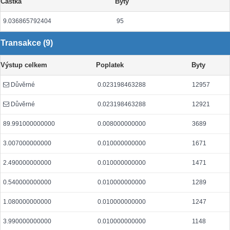
Částka
Byty
9.036865792404
95
Transakce (9)
Výstup celkem
Poplatek
Byty
Důvěrné
0.023198463288
12957
Důvěrné
0.023198463288
12921
89.991000000000
0.008000000000
3689
3.007000000000
0.010000000000
1671
2.490000000000
0.010000000000
1471
0.540000000000
0.010000000000
1289
1.080000000000
0.010000000000
1247
3.990000000000
0.010000000000
1148