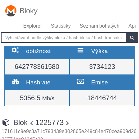
Bloky
Explorer
Statistiky
Seznam bohatých
Api
obtížnost
Výška
642778361580
3734123
Hashrate
Emise
5356.5
18446744
Mh/s
Blok
1225773
171611c9e9c3a71c793439e302865e249c84e470cea909d26