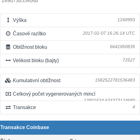
289d73b55406b
Výška
1240993
Časové razítko
2017-02-07 16:26:14 UTC
Obtížnost bloku
6641950835
Velikost bloku (bajty)
72527
Kumulativní obtížnost
1582522781536483
Celkový počet vygenerovaných mincí
13901534.634373124689
Transakce
4
Transakce Coinbase