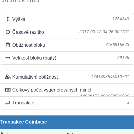
07bd7e5341d1e6
Výška
1264349
Časové razítko
2017-03-12 04:26:00 UTC
Obtížnost bloku
7156515573
Velikost bloku (bajty)
69176
Kumulativní obtížnost
1741493545010701
Celkový počet vygenerovaných mincí
14098173.409658586606
Transakce
3
Transakce Coinbase