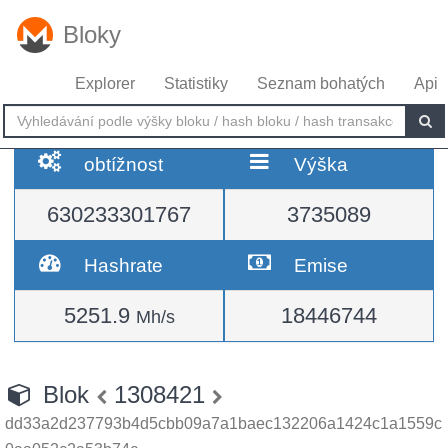
Bloky
Explorer
Statistiky
Seznam bohatých
Api
obtížnost
Výška
630233301767
3735089
Hashrate
Emise
5251.9
18446744
Mh/s
Blok
1308421
dd33a2d237793b4d5cbb09a7a1baec132206a1424c1a1559c