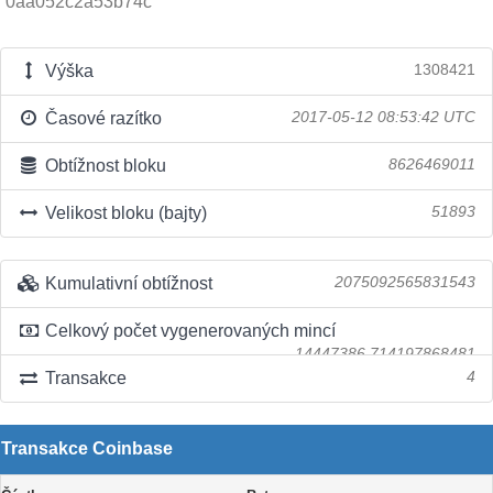
0aa052c2a53b74c
Výška
1308421
Časové razítko
2017-05-12 08:53:42 UTC
Obtížnost bloku
8626469011
Velikost bloku (bajty)
51893
Kumulativní obtížnost
2075092565831543
Celkový počet vygenerovaných mincí
14447386.714197868481
Transakce
4
Transakce Coinbase