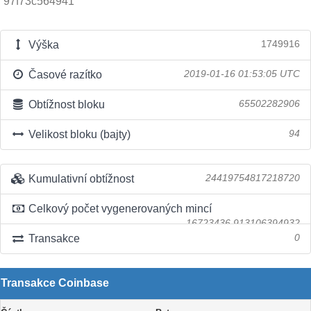
97f73c564941
Výška
1749916
Časové razítko
2019-01-16 01:53:05 UTC
Obtížnost bloku
65502282906
Velikost bloku (bajty)
94
Kumulativní obtížnost
24419754817218720
Celkový počet vygenerovaných mincí
16723436.913106394932
Transakce
0
Transakce Coinbase