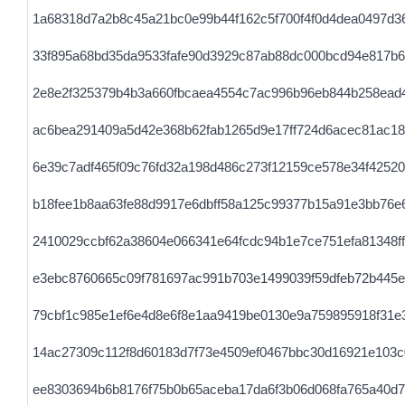
1a68318d7a2b8c45a21bc0e99b44f162c5f700f4f0d4dea0497d3
33f895a68bd35da9533fafe90d3929c87ab88dc000bcd94e817b
2e8e2f325379b4b3a660fbcaea4554c7ac996b96eb844b258ead
ac6bea291409a5d42e368b62fab1265d9e17ff724d6acec81ac18
6e39c7adf465f09c76fd32a198d486c273f12159ce578e34f42520
b18fee1b8aa63fe88d9917e6dbff58a125c99377b15a91e3bb76e
2410029ccbf62a38604e066341e64fcdc94b1e7ce751efa81348ff
e3ebc8760665c09f781697ac991b703e1499039f59dfeb72b445e
79cbf1c985e1ef6e4d8e6f8e1aa9419be0130e9a759895918f31e
14ac27309c112f8d60183d7f73e4509ef0467bbc30d16921e103c
ee8303694b6b8176f75b0b65aceba17da6f3b06d068fa765a40d