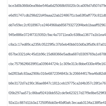
bce3d0b366b0ea9bbe546a6d25068b55020c0ca009d7d507d79e
e6d91747cdb298d22d49aaa22ab224867f1cba63f0aff770c811d
dd7e59ec2cf018967ce2464968ab8587932720f4beb1baaff9296
945e886e3724f7319392c9ac4a73711ea0c638ba13677a1b1ea4
c8a1c17ed89ca235fc05229f5c37b5eb40bb010d0a3f5d9c87a01
657be3321d4c45d1b96c15d68366e5adba687d3309769a1e878
cbc757962f6639f91a039644724c1c309e313c8bbef330e4f9e163
bd2f03afc83aa2906c016e6872394843c3c206644f17fea46d82d
b8e3172d7a190c36ae8847c1811ceb19775ca2d4b357c28f1e76
f26b297aa571c86baf92416bb552cde9e623217d27f9e8be529ff3
92a11c887d11b3a17250f56dd3e40df0afc3ecaab3134a138f5e4