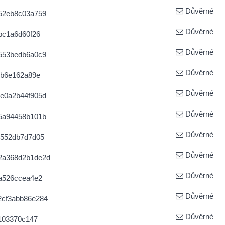
Důvěrné
52eb8c03a759
Důvěrné
bc1a6d60f26
Důvěrné
553bedb6a0c9
Důvěrné
9b6e162a89e
Důvěrné
e0a2b44f905d
Důvěrné
5a94458b101b
Důvěrné
e552db7d7d05
Důvěrné
2a368d2b1de2d
Důvěrné
a526ccea4e2
Důvěrné
cf3abb86e284
Důvěrné
103370c147