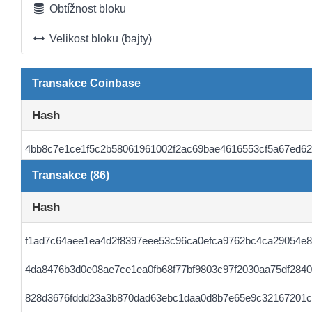
Obtížnost bloku
Velikost bloku (bajty)
Transakce Coinbase
Hash
4bb8c7e1ce1f5c2b58061961002f2ac69bae4616553cf5a67ed6
Transakce (86)
Hash
f1ad7c64aee1ea4d2f8397eee53c96ca0efca9762bc4ca29054e8
4da8476b3d0e08ae7ce1ea0fb68f77bf9803c97f2030aa75df2840
828d3676fddd23a3b870dad63ebc1daa0d8b7e65e9c32167201c