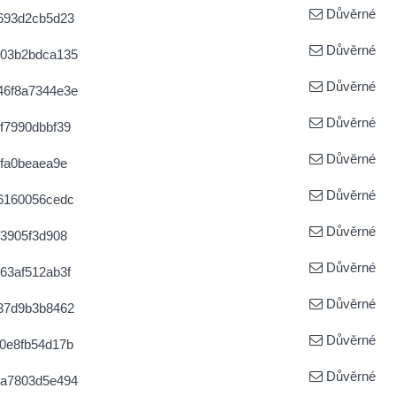
Důvěrné
693d2cb5d23
Důvěrné
603b2bdca135
Důvěrné
46f8a7344e3e
Důvěrné
f7990dbbf39
Důvěrné
fa0beaea9e
Důvěrné
6160056cedc
Důvěrné
3905f3d908
Důvěrné
63af512ab3f
Důvěrné
37d9b3b8462
Důvěrné
0e8fb54d17b
Důvěrné
7a7803d5e494