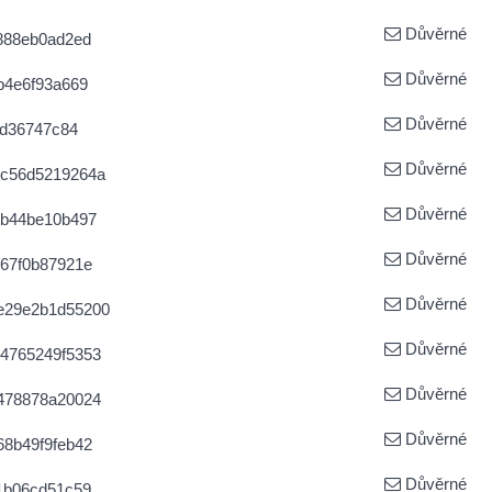
Důvěrné
888eb0ad2ed
Důvěrné
b4e6f93a669
Důvěrné
8d36747c84
Důvěrné
5c56d5219264a
Důvěrné
3b44be10b497
Důvěrné
67f0b87921e
Důvěrné
e29e2b1d55200
Důvěrné
4765249f5353
Důvěrné
478878a20024
Důvěrné
8b49f9feb42
Důvěrné
1b06cd51c59