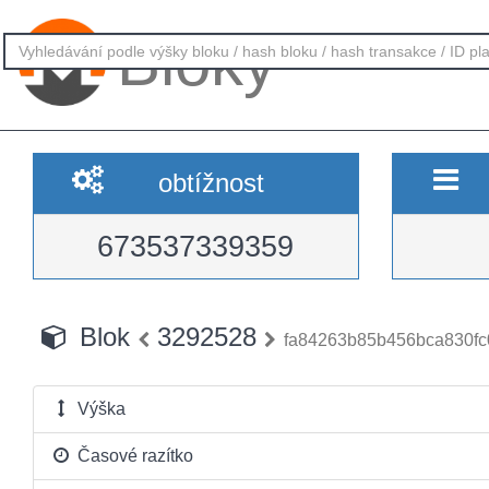
Bloky
obtížnost
673537339359
Blok
3292528
fa84263b85b456bca830fc
Výška
Časové razítko