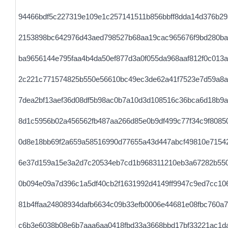
94466bdf5c227319e109e1c257141511b856bbff8dda14d376b29
2153898bc642976d43aed798527b68aa19cac965676f9bd280b
ba9656144e795faa4b4da50ef877d3a0f055da968aaf812f0c013a
2c221c771574825b550e56610bc49ec3de62a41f7523e7d59a8a
7dea2bf13aef36d08df5b98ac0b7a10d3d108516c36bca6d18b9a
8d1c5956b02a456562fb487aa266d85e0b9df499c77f34c9f8085
0d8e18bb69f2a659a58516990d77655a43d447abcf49810e7154
6e37d159a15e3a2d7c20534eb7cd1b968311210eb3a67282b550
0b094e09a7d396c1a5df40cb2f1631992d4149ff9947c9ed7cc10
81b4ffaa24808934dafb6634c09b33efb0006e44681e08fbc760a
c6b3e6038b08e6b7aaa6aa0418fbd33a3668bbd17bf33221ac1d