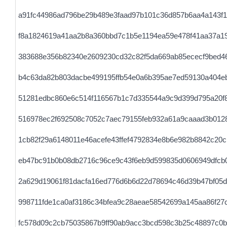
a91fc44986ad796be29b489e3faad97b101c36d857b6aa4a143f1
f8a1824619a41aa2b8a360bbd7c1b5e1194ea59e478f41aa37a19
383688e356b82340e2609230cd32c82f5da669ab85ececf9bed4
b4c63da82b803dacbe499195ffb54e0a6b395ae7ed59130a404e
51281edbc860e6c514f116567b1c7d335544a9c9d399d795a20f
516978ec2f692508c7052c7aec79155feb932a61a9caaad3b012
1cb82f29a6148011e46acefe43ffef4792834e8b6e982b8842c20
eb47bc91b0b08db2716c96ce9c43f6eb9d599835d0606949dfcb
2a629d19061f81dacfa16ed776d6b6d22d78694c46d39b47bf05d
998711fde1ca0af3186c34bfea9c28aeae58542699a145aa86f27
fc578d09c2cb75035867b9ff90ab9acc3bcd598c3b25c48897c0b