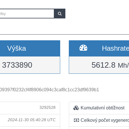
Výška
Hashrat
3733890
5612.8
Mh/
09397f0232cf4f8906c094c3caf8c1cc23df9639b1
3292528
Kumulativní obtížnost
2024-11-30 05:40:28 UTC
Celkový počet vygener