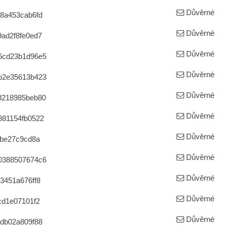
Důvěrné
8a453cab6fd
Důvěrné
ad2f8fe0ed7
Důvěrné
6cd23b1d96e5
Důvěrné
b2e35613b423
Důvěrné
8218985beb80
Důvěrné
881154fb0522
Důvěrné
cbe27c9cd8a
Důvěrné
0388507674c6
Důvěrné
3451a676ff8
Důvěrné
cd1e07101f2
Důvěrné
db02a809f88