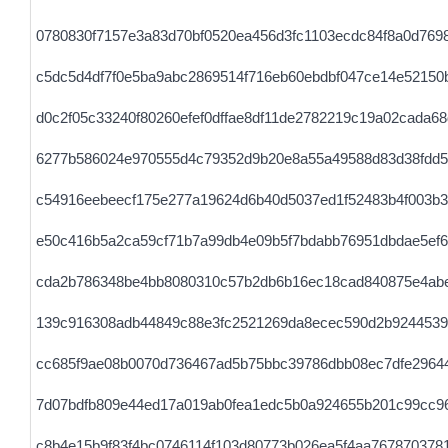
0780830f7157e3a83d70bf0520ea456d3fc1103ecdc84f8a0d769
c5dc5d4df7f0e5ba9abc2869514f716eb60ebdbf047ce14e52150
d0c2f05c33240f80260efef0dffae8df11de2782219c19a02cada6
6277b586024e970555d4c79352d9b20e8a55a49588d83d38fdd
c54916eebeecf175e277a19624d6b40d5037ed1f52483b4f003b
e50c416b5a2ca59cf71b7a99db4e09b5f7bdabb76951dbdae5ef6
cda2b786348be4bb8080310c57b2db6b16ec18cad840875e4ab
139c916308adb44849c88e3fc2521269da8ecec590d2b9244539
cc685f9ae08b0070d736467ad5b75bbc39786dbb08ec7dfe2964
7d07bdfb809e44ed17a019ab0fea1edc5b0a924655b201c99cc96
c8b4e15b9f83f4bc0746114f103d80773b026ea5f4aa767870378