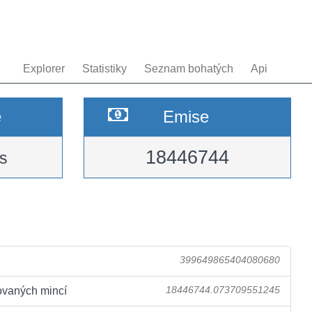
Explorer
Statistiky
Seznam bohatých
Api
e
Emise
18446744
s
399649865404080680
ovaných mincí
18446744.073709551245