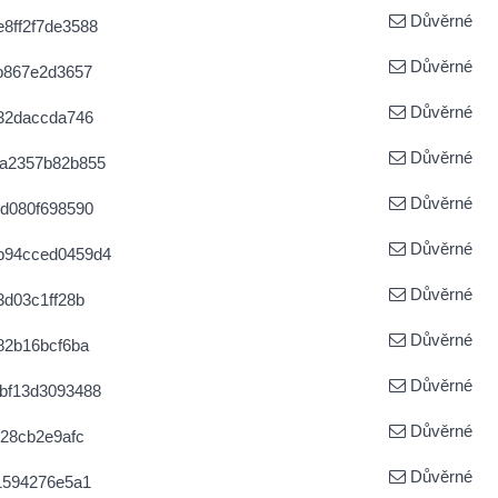
Důvěrné
8ff2f7de3588
Důvěrné
b867e2d3657
Důvěrné
32daccda746
Důvěrné
a2357b82b855
Důvěrné
d080f698590
Důvěrné
b94cced0459d4
Důvěrné
d03c1ff28b
Důvěrné
82b16bcf6ba
Důvěrné
bf13d3093488
Důvěrné
28cb2e9afc
Důvěrné
1594276e5a1