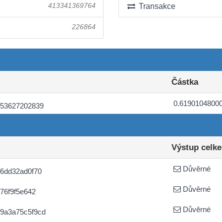
413341369764
Transakce
226864
Částka
0.6190104800
253627202839
Výstup celk
Důvěrné
6dd32ad0f70
Důvěrné
76f9f5e642
Důvěrné
9a3a75c5f9cd