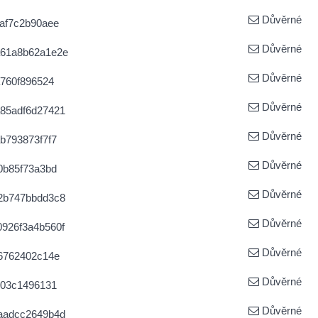
Důvěrné
af7c2b90aee
Důvěrné
a61a8b62a1e2e
Důvěrné
760f896524
Důvěrné
85adf6d27421
Důvěrné
b793873f7f7
Důvěrné
0b85f73a3bd
Důvěrné
2b747bbdd3c8
Důvěrné
926f3a4b560f
Důvěrné
6762402c14e
Důvěrné
703c1496131
Důvěrné
aadcc2649b4d