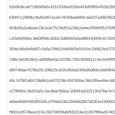
62b563bca67196589a5c4151550bfa9100e443d5f965e452b23b
635f47c2889b13bd5e967a1efe74530ba6bf84cda52f7a3062962
803b26a1edba4e1361a3e75c54d52a238e2eebe3956b5f537b9f
c2f3d4d936ec3b83ff9bfcd582c5d86084a0edf86410009c817b0
309dc86e8d4b887c5d5a7998314465855e5931bc20d822bd7f70
7df8c0eb9628e2ca0408be5ac42298c7d914006812c3ecb445f0
d697dfdab7678fa29c108b29ca92b380dd240fa86d60ecbb8984
48c7d7861d64728d4b1dd470138c4947650ec36b185ee44ecb8
e27f8f481c9b515a5c2ee3bdcf56bac10b943a5325130d78acfe7
a66ed438444b385326cd769dd10b116b56b2847a6353e1500602
f960116f578bee237ec282706596dbf550218e312bf7ff88ad5740