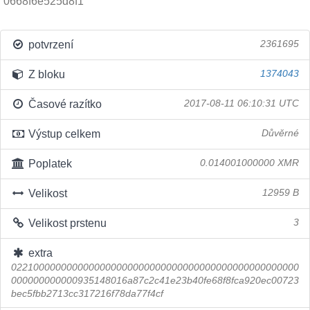
0668f6e525d8f1
potvrzení
2361695
Z bloku
1374043
Časové razítko
2017-08-11 06:10:31 UTC
Výstup celkem
Důvěrné
Poplatek
0.014001000000 XMR
Velikost
12959 B
Velikost prstenu
3
extra
0221000000000000000000000000000000000000000000000000
000000000000935148016a87c2c41e23b40fe68f8fca920ec00723
bec5fbb2713cc317216f78da77f4cf