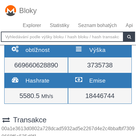
Bloky
Explorer
Statistiky
Seznam bohatých
Api
obtížnost
Výška
669660628890
3735738
Hashrate
Emise
5580.5
18446744
Mh/s
Transakce
00a1e3613d0802a728dcad5932ad5e2267d4e2c4bbafbf7309