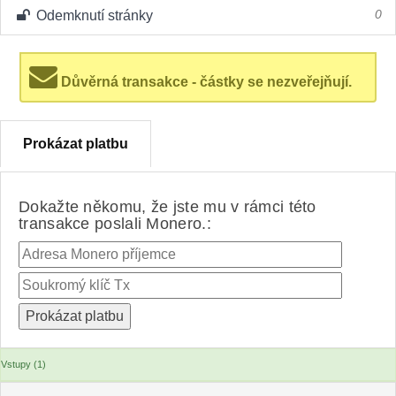
Odemknutí stránky
0
Důvěrná transakce - částky se nezveřejňují.
Prokázat platbu
Dokažte někomu, že jste mu v rámci této
transakce poslali Monero.:
Vstupy (1)