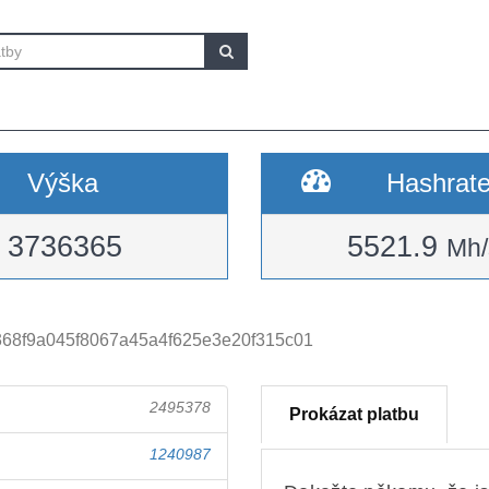
Výška
Hashrat
3736365
5521.9
Mh/
68f9a045f8067a45a4f625e3e20f315c01
2495378
Prokázat platbu
1240987