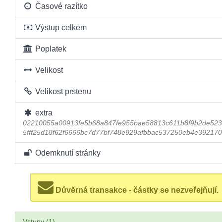
Časové razítko
Výstup celkem
Poplatek
Velikost
Velikost prstenu
extra
02210055a00913fe5b68a847fe955bae58813c611b8f9b2de523
5fff25d18f62f6666bc7d77bf748e929afbbac537250eb4e39217
Odemknutí stránky
Důvěrná transakce - částky se nezveřejňují.
Vstupy (1)