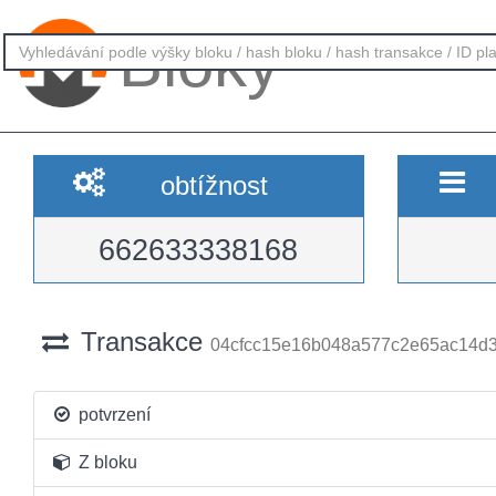
Bloky
obtížnost
662633338168
Transakce
04cfcc15e16b048a577c2e65ac14d3
potvrzení
Z bloku