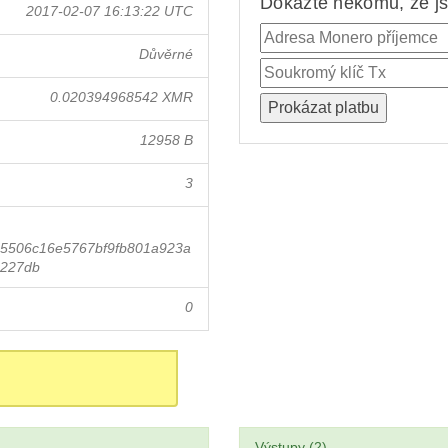
Dokažte někomu, že jst
2017-02-07 16:13:22 UTC
Důvěrné
0.020394968542 XMR
12958 B
3
5506c16e5767bf9fb801a923a
0227db
0
Výstupy (2)