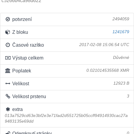
c5266b4ca98d622
potvrzení
2494059
Z bloku
1241679
Časové razítko
2017-02-08 15:06:54 UTC
Výstup celkem
Důvěrné
Poplatek
0.021014535568 XMR
Velikost
12923 B
Velikost prstenu
3
extra
013a7529cd63e3bf2e3e71fad2d551725b05ccff94914930cac27a
9483135e69dd
Odemknutí stránky
0