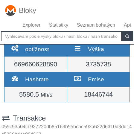
Bloky
Explorer
Statistiky
Seznam bohatých
Api
obtížnost
Výška
669660628890
3735738
Hashrate
Emise
5580.5
18446744
Mh/s
Transakce
055c93a04cc927220db85163b55bcac593a622d6310d3dd14