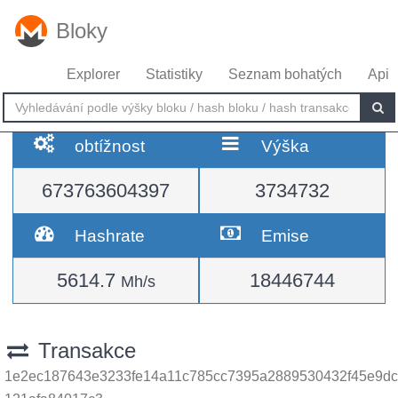
Bloky
Explorer
Statistiky
Seznam bohatých
Api
obtížnost
Výška
673763604397
3734732
Hashrate
Emise
5614.7
18446744
Mh/s
Transakce
1e2ec187643e3233fe14a11c785cc7395a2889530432f45e9dc