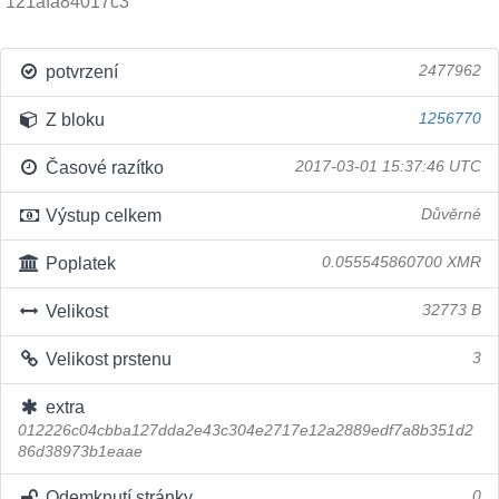
121afa84017c3
potvrzení
2477962
Z bloku
1256770
Časové razítko
2017-03-01 15:37:46 UTC
Výstup celkem
Důvěrné
Poplatek
0.055545860700 XMR
Velikost
32773 B
Velikost prstenu
3
extra
012226c04cbba127dda2e43c304e2717e12a2889edf7a8b351d2
86d38973b1eaae
Odemknutí stránky
0