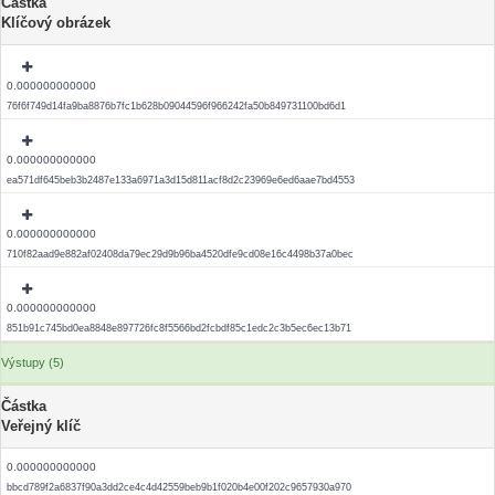
Částka
Klíčový obrázek
0.000000000000
76f6f749d14fa9ba8876b7fc1b628b09044596f966242fa50b849731100bd6d1
0.000000000000
ea571df645beb3b2487e133a6971a3d15d811acf8d2c23969e6ed6aae7bd4553
0.000000000000
710f82aad9e882af02408da79ec29d9b96ba4520dfe9cd08e16c4498b37a0bec
0.000000000000
851b91c745bd0ea8848e897726fc8f5566bd2fcbdf85c1edc2c3b5ec6ec13b71
Výstupy (5)
Částka
Veřejný klíč
0.000000000000
bbcd789f2a6837f90a3dd2ce4c4d42559beb9b1f020b4e00f202c9657930a970