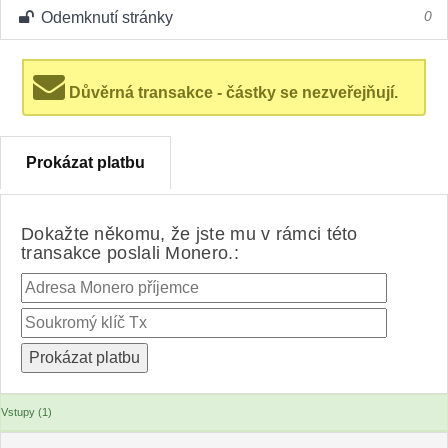
Odemknutí stránky
0
Důvěrná transakce - částky se nezveřejňují.
Prokázat platbu
Dokažte někomu, že jste mu v rámci této
transakce poslali Monero.:
Vstupy (1)