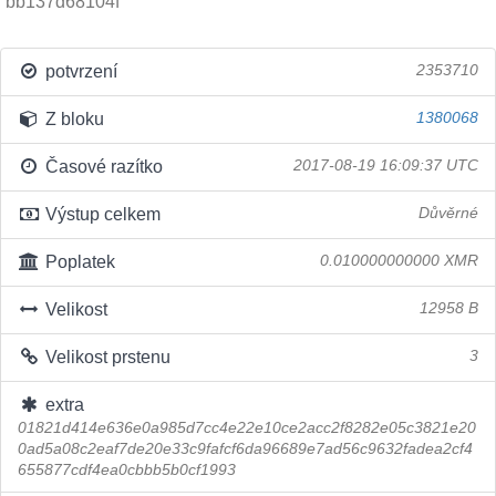
bb137d68104f
potvrzení
2353710
Z bloku
1380068
Časové razítko
2017-08-19 16:09:37 UTC
Výstup celkem
Důvěrné
Poplatek
0.010000000000 XMR
Velikost
12958 B
Velikost prstenu
3
extra
01821d414e636e0a985d7cc4e22e10ce2acc2f8282e05c3821e20
0ad5a08c2eaf7de20e33c9fafcf6da96689e7ad56c9632fadea2cf4
655877cdf4ea0cbbb5b0cf1993