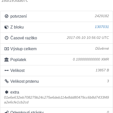
18df195faa67c
potvrzení
2429182
Z bloku
1307031
Časové razítko
2017-05-10 10:56:02 UTC
Výstup celkem
Důvěrné
Poplatek
0.100000000000 XMR
Velikost
13857 B
Velikost prstenu
3
extra
01e6e632eb708279b24c275e6deb114e8dd80479cc6b8d7433f49
a2e6cfe1cb2cd
Odemknutí stránky
0