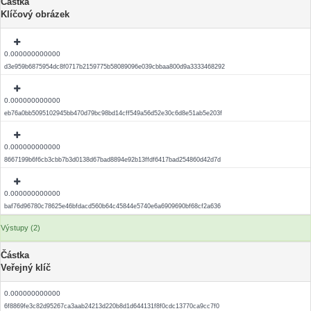
Částka
Klíčový obrázek
0.000000000000
d3e959b6875954dc8f0717b2159775b58089096e039cbbaa800d9a3333468292
0.000000000000
eb76a0bb5095102945bb470d79bc98bd14cff549a56d52e30c6d8e51ab5e203f
0.000000000000
8667199b6f6cb3cbb7b3d0138d67bad8894e92b13ffdf6417bad254860d42d7d
0.000000000000
baf76d96780c78625e46bfdacd560b64c45844e5740e6a6909690bf68cf2a636
Výstupy (2)
Částka
Veřejný klíč
0.000000000000
6f8869fe3c82d95267ca3aab24213d220b8d1d644131f8f0cdc13770ca9cc7f0