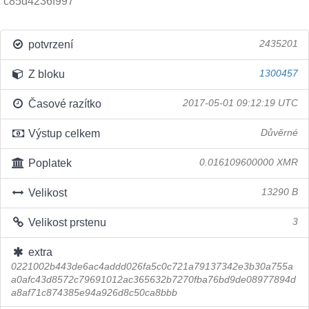
c85d4236f997
potvrzení
2435201
Z bloku
1300457
Časové razítko
2017-05-01 09:12:19 UTC
Výstup celkem
Důvěrné
Poplatek
0.016109600000 XMR
Velikost
13290 B
Velikost prstenu
3
extra
0221002b443de6ac4addd026fa5c0c721a79137342e3b30a755a
a0afc43d8572c79691012ac365632b7270fba76bd9de08977894d
a8af71c874385e94a926d8c50ca8bbb