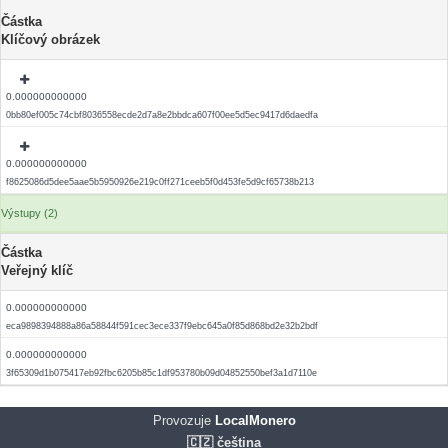
Částka
Klíčový obrázek
0.000000000000
0bb80ef005c74cbf8036558ecde2d7a8e2bbdca607f00ee5d5ec9417d6daedfa
0.000000000000
f8625086d5dee5aae5b5950926e219c0ff271ceeb5f0d453fe5d9cf65738b213
Výstupy (2)
Částka
Veřejný klíč
0.000000000000
eca9898394888a86a58844f591cec3ece337f9ebc645a0f85d868bd2e32b2bdf
0.000000000000
3f65309d1b075417eb92fbc6205b85c1df953780b09d04852550bef3a1d7110e
Provozuje
LocalMonero
🇨🇿 čeština