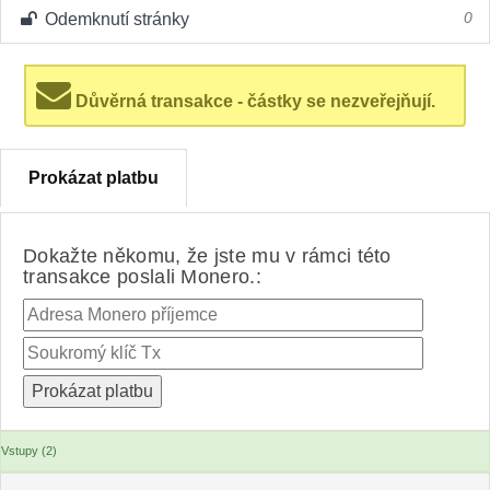
Odemknutí stránky
0
Důvěrná transakce - částky se nezveřejňují.
Prokázat platbu
Dokažte někomu, že jste mu v rámci této
transakce poslali Monero.:
Vstupy (2)