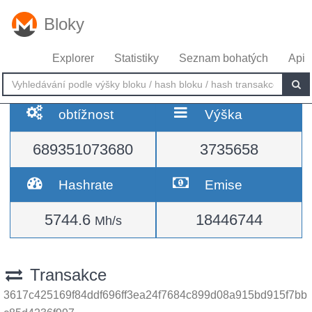
Bloky
Explorer
Statistiky
Seznam bohatých
Api
obtížnost
Výška
689351073680
3735658
Hashrate
Emise
5744.6
18446744
Mh/s
Transakce
3617c425169f84ddf696ff3ea24f7684c899d08a915bd915f7bb