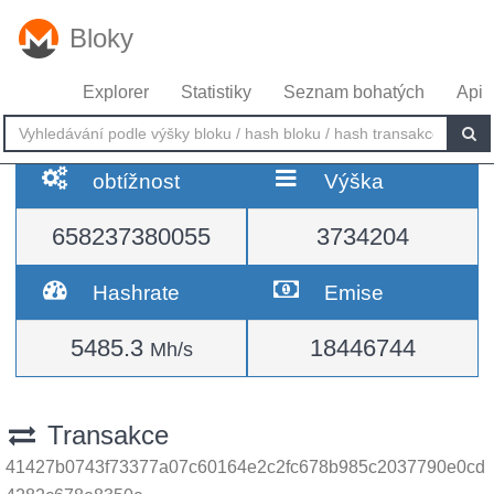
Bloky
Explorer
Statistiky
Seznam bohatých
Api
obtížnost
Výška
658237380055
3734204
Hashrate
Emise
5485.3
18446744
Mh/s
Transakce
41427b0743f73377a07c60164e2c2fc678b985c2037790e0cd