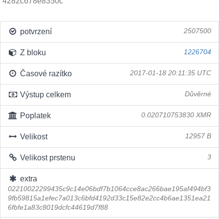
4282c678e8350c
potvrzení
2507500
Z bloku
1226704
Časové razítko
2017-01-18 20:11:35 UTC
Výstup celkem
Důvěrné
Poplatek
0.020710753830 XMR
Velikost
12957 B
Velikost prstenu
3
extra
02210022299435c9c14e06bdf7b1064cce8ac266bae195af494bf3
9fb59815a1efec7a013c6bfd4192d33c15e82e2cc4b6ae1351ea21
6fbfe1a83c8019dcfc44619d7f88