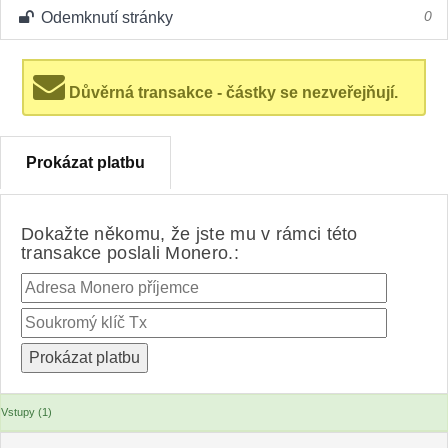
Odemknutí stránky
0
Důvěrná transakce - částky se nezveřejňují.
Prokázat platbu
Dokažte někomu, že jste mu v rámci této
transakce poslali Monero.:
Vstupy (1)