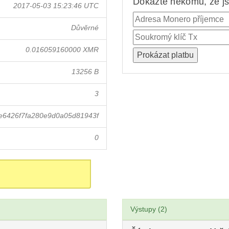
Dokažte někomu, že jst
2017-05-03 15:23:46 UTC
Důvěrné
0.016059160000 XMR
13256 B
3
e6426f7fa280e9d0a05d81943f
0
Výstupy (2)