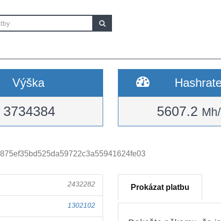
Výška
Hashrat
3734384
5607.2
Mh/
c875ef35bd525da59722c3a55941624fe03
2432282
Prokázat platbu
1302102