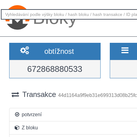
Bloky
obtížnost
672868880533
Transakce
44d1164a9f9eb31e699313d08b25f
potvrzení
Z bloku