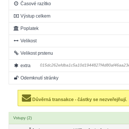
Časové razítko
Výstup celkem
Poplatek
Velikost
Velikost prstenu
extra
015dc262efdba1c5a10d1944827f4d80af46aa23
Odemknutí stránky
Důvěrná transakce - částky se nezveřejňují.
Vstupy (2)