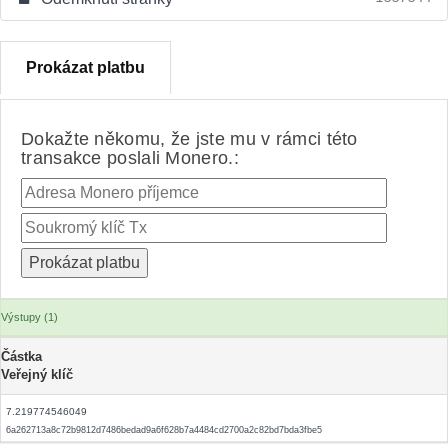
Prokázat platbu
Dokažte někomu, že jste mu v rámci této
transakce poslali Monero.:
Výstupy (1)
Částka
Veřejný klíč
7.219774546049
6a262713a8c72b9812d7486bedad9a6f628b7a4484cd2700a2c82bd7bda3fbe5