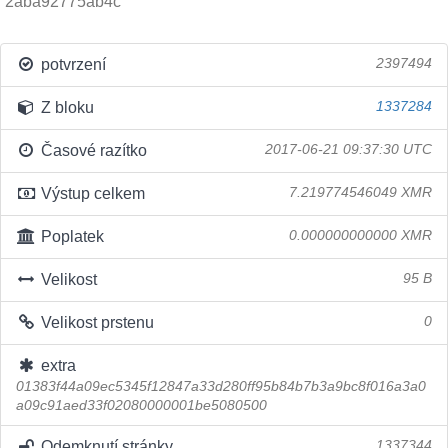
2aba92775ab4c
potvrzení
2397494
Z bloku
1337284
Časové razítko
2017-06-21 09:37:30 UTC
Výstup celkem
7.219774546049 XMR
Poplatek
0.000000000000 XMR
Velikost
95 B
Velikost prstenu
0
extra
01383f44a09ec5345f12847a33d280ff95b84b7b3a9bc8f016a3a0
a09c91aed33f02080000001be5080500
Odemknutí stránky
1337344