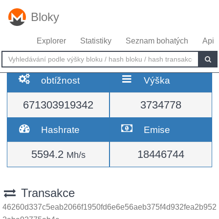
Bloky
Explorer
Statistiky
Seznam bohatých
Api
obtížnost
Výška
671303919342
3734778
Hashrate
Emise
5594.2
18446744
Mh/s
Transakce
46260d337c5eab2066f1950fd6e6e56aeb375f4d932fea2b952