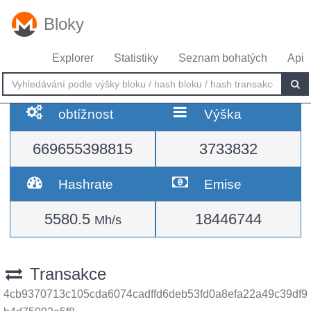
Bloky
Explorer
Statistiky
Seznam bohatých
Api
obtížnost
Výška
669655398815
3733832
Hashrate
Emise
5580.5
18446744
Mh/s
Transakce
4cb9370713c105cda6074cadffd6deb53fd0a8efa22a49c39df9