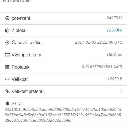
b4d75092a5f8
potvrzení
2495532
Z bloku
1238300
Časové razítko
2017-02-03 22:12:06 UTC
Výstup celkem
Důvěrné
Poplatek
0.016732584531 XMR
Velikost
12959 B
Velikost prstenu
3
extra
0221001e9e4b8a58a5aef8039b730e2a164744c7be103555294d
8a7fddc948c5c6ac9d0137eec217873f06131655e0e47e4da88a5
d8d53758d9ff6de30b9dd2432d369fb